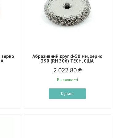
, зерно
Абразивний круг d-50 мм, зерно
ША
390 (RH 306) TECH, США
2 022,80 ₴
В наявності
Купити