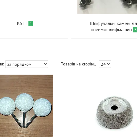
KSTI
Шліфувальні камені дл
4
пневмошлифмашин
5