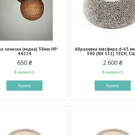
а зачисна (мідна) 38мм HP-
Абразивна півсфера d-65 мм
44224
390 (RH 111) TECH, С
650 ₴
2 600 ₴
В наявності
В наявності
Купити
Купити