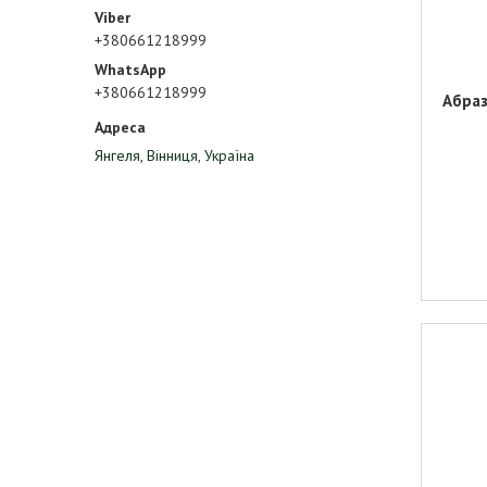
+380661218999
+380661218999
Абраз
Янгеля, Вінниця, Україна