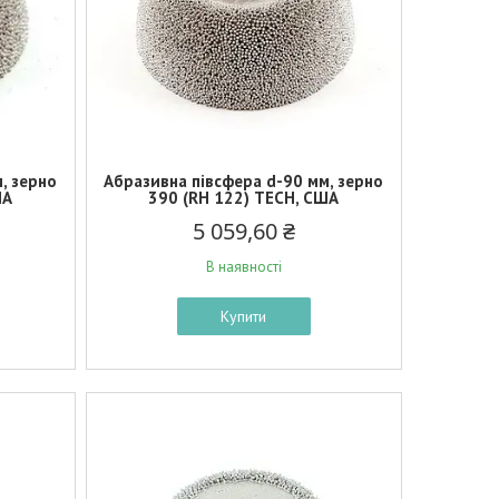
, зерно
Абразивна півсфера d-90 мм, зерно
ША
390 (RH 122) TECH, США
5 059,60 ₴
В наявності
Купити