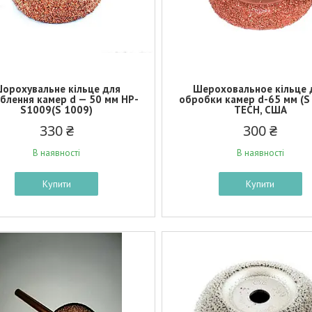
орохувальне кільце для
Шероховальное кільце 
блення камер d — 50 мм HP-
обробки камер d-65 мм (S
S1009(S 1009)
TECH, США
330 ₴
300 ₴
В наявності
В наявності
Купити
Купити