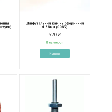
лення
Шліфувальний камінь сферичний
штуки),
d-38мм (0083)
520 ₴
В наявності
Купити