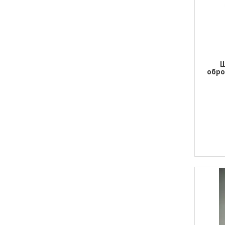
Ш
обро