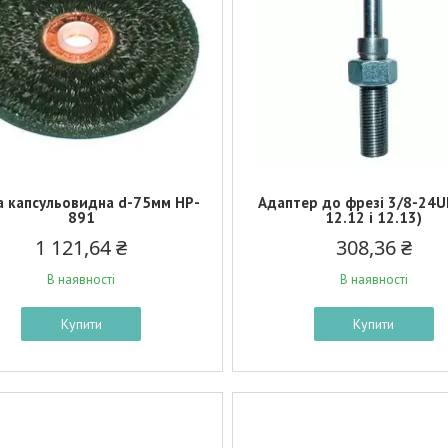
а капсульовидна d-75мм HP-
Адаптер до фрезі 3/8-24U
891
12.12 і 12.13)
1 121,64 ₴
308,36 ₴
В наявності
В наявності
Купити
Купити