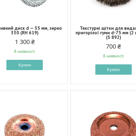
ивний диск d — 35 мм, зерно
Текстурні щітки для вида
330 (RH 619)
пригорілої гуми d-75 мм (2 
(S 892)
1 300 ₴
700 ₴
В наявності
В наявності
Купити
Купити