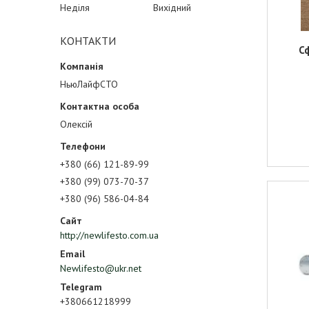
Неділя
Вихідний
КОНТАКТИ
Сф
НьюЛайфСТО
Олексій
+380 (66) 121-89-99
+380 (99) 073-70-37
+380 (96) 586-04-84
http://newlifesto.com.ua
Newlifesto@ukr.net
+380661218999