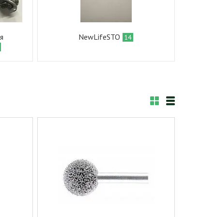
я
NewLifeSTO
14