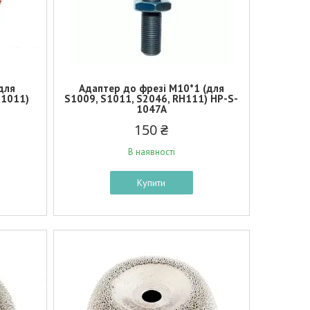
для
Адаптер до фрезі М10*1 (для
 1011)
S1009, S1011, S2046, RH111) HP-S-
1047A
150 ₴
В наявності
Купити