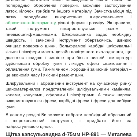
попередньо обробленій поверхні, можливе застосування
латок, кілочок, грибків та іншого матеріалу. Зачистка місця під
латку передбачає використання шероховального і
абразивного інструменту
різної форми і розміру. Як правило,
такий інструмент використовується разом з
пневмошлифмашинками. Шліфмашинка задає необхідну
швидкість, і зачисний інструмент обертаючись, швидко
очищає поверхню шини. Вольфрамові карбідні шліфувальні
кільця і півсфери мають дизайн повітряного охолодження, що
дозволяє швидше і чистіше при більш низькій температурі
здійснювати обробку гуми і ліквідує ефект спалювання і
оплавлення гуми. Таким чином, хороший зачисний матеріал –
це економія часу і якісний ремонт шин.
Шліфувальний і абразивний інструмент на сучасному ринку
шиноматериалов представлений шліфувальними камінням,
колами, конусами, сферами і півсферами. А також широко
використовуються фрези, карбідні фрези і фрези для вибірки
гуми.
В даному розділі Ви зможете вибрати необхідний абразивний
і шероховальний інструмент, і придбати його за
найдоступнішою ціною.
Щітка капсульовидна d-75мм HP-891 ―
Металева