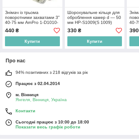
Знімач із трьома
Шорохувальне кільце для
Знім
поворотними захватами 3"
оброблення камер d — 50
пово
40-75 мм AmPro 1-D1010-
мм HP-S1009(S 1009)
40-7
1
1
440
330
390
₴
₴
Купити
Купити
Про нас
94% позитивних з 218 відгуків за рік
Працює з 02.04.2014
м. Вінниця
Янгеля, Вінниця, Україна
Контакти
Сьогодні працює з 10:00 до 18:00
Показати весь графік роботи