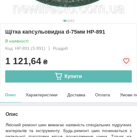
Щітка капсульовидна d-75мм HP-891
В наявності
Код: HP-891 (S 891)
Роздріб
1 121,64
₴
Купити
Опис
Характеристики
Доставка
Оплата
Умови п
Опис
Якісний ремонт шин вимагає наявність спеціальних підручних
матеріалів та інструменту. Будь-ремонт шин починається з
ретельної підготовки місця пошкодження шини. Тільки на