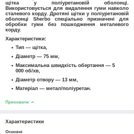
щітка у поліуретановій оболонці.
Використовується для видалення гуми навколо
сталевого корду.
Дротяні щітки у поліуретановій
оболонці Sherbo спеціально призначені для
обробки гуми без пошкодження металевого
корду.
Характеристики:
Тип ― щітка,
Діаметр ― 75 мм,
Максимальна швидкість обертання ― 5
000
об/хв,
Діаметр отвору ― 13 мм,
Матеріал ― метал/поліуретан.
Приховати
Характеристики
Основні