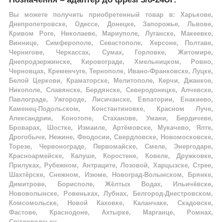
Вы можете получить приобретенный товар в: Харькове,
Днепропетровске, Одессе, Донецке, Запорожье, Львове,
Кривом Роге, Николаеве, Мариуполе, Луганске, Макеевке,
Виннице, Симферополе, Севастополе, Херсоне, Полтаве,
Чернигове, Черкассах, Сумах, Горловке, Житомире,
Днепродзержинске, Кировограде, Хмельницком, Ровно,
Черновцах, Кременчуге, Тернополе, Ивано-Франковске, Луцке,
Белой Церкови, Краматорске, Мелитополе, Керчи, Джанкое,
Никополе, Славянске, Бердянске, Северодонецке, Алчевске,
Павлограде, Ужгороде, Лисичанске, Евпатории, Енакиево,
Каменец-Подольском, Константиновке, Красном Луче,
Александрии, Конотопе, Стаханове, Умани, Бердичеве,
Броварах, Шостке, Измаиле, Артёмовске, Мукачево, Ялте,
Дрогобыче, Нежине, Феодосии, Свердловске, Новомосковске,
Торезе, Червонограде, Первомайске, Смеле, Энергодаре,
Красноармейске, Калуше, Коростене, Ковеле, Дружковке,
Прилуках, Рубежном, Антраците, Лозовой, Харцызске, Стрее,
Шахтёрске, Снежном, Изюме, Новоград-Волынском, Брянке,
Димитрове, Борисполе, Жёлтых Водах, Ильичёвске,
Нововолынске, Ровеньках, Лубнах, Белгород-Днестровском,
Комсомольске, Новой Каховке, Каланчаке, Скадовске,
Фастове, Краснодоне, Ахтырке, Марганце, Ромнах,