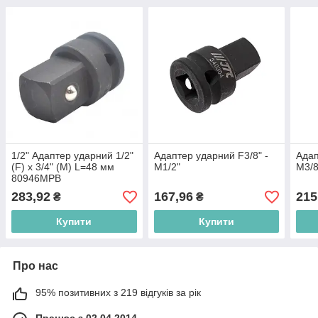
1/2" Адаптер ударний 1/2"
Адаптер ударний F3/8" -
Адап
(F) x 3/4" (M) L=48 мм
M1/2"
M3/8
80946MPB
283,92
167,96
215
₴
₴
Купити
Купити
Про нас
95% позитивних з 219 відгуків за рік