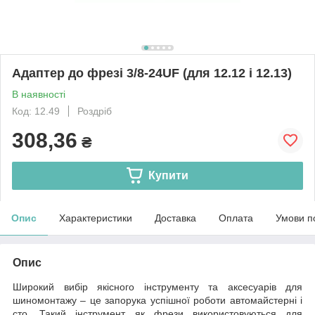
Адаптер до фрезі 3/8-24UF (для 12.12 і 12.13)
В наявності
Код: 12.49
Роздріб
308,36
₴
Купити
Опис
Характеристики
Доставка
Оплата
Умови п
Опис
Широкий вибір якісного інструменту та аксесуарів для
шиномонтажу – це запорука успішної роботи автомайстерні і
сто. Такий інструмент, як фрези використовуються для