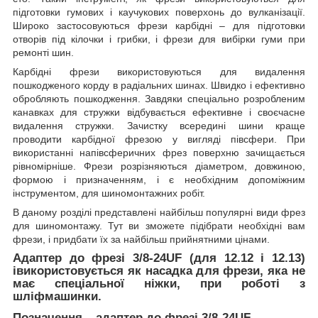
підготовки гумових і каучукових поверхонь до вулканізації.
Широко застосовуються фрези карбідні – для підготовки
отворів під кілочки і грибки, і фрези для вибірки гуми при
ремонті шин.
Карбідні фрези використовуються для видалення
пошкодженого корду в радіальних шинах. Швидко і ефективно
обробляють пошкодження. Завдяки спеціально розробленим
канавках для стружки відбувається ефективне і своєчасне
видалення стружки. Зачистку всередині шини краще
проводити карбідної фрезою у вигляді півсфери. При
використанні напівсферичних фрез поверхню зачищається
рівномірніше. Фрези розрізняються діаметром, довжиною,
формою і призначенням, і є необхідним допоміжним
інструментом, для шиномонтажних робіт.
В даному розділі представлені найбільш популярні види фрез
для шиномонтажу. Тут ви зможете підібрати необхідні вам
фрези, і придбати їх за найбільш прийнятними цінами.
Адаптер до фрезі 3/8-24UF (для 12.12 і 12.13)
і
використовується як насадка для фрези, яка не
має спеціальної ніжки, при роботі з
шліфмашинки.
Позначення –
а
даптер до фрезі 3/8-24UF.