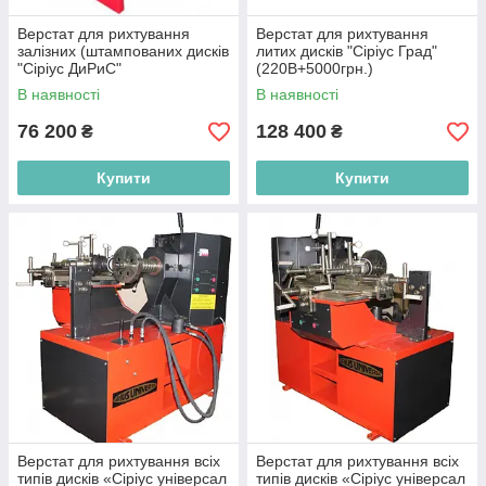
Верстат для рихтування
Верстат для рихтування
залізних (штампованих дисків
литих дисків "Сіріус Град"
"Сіріус ДиРиС"
(220В+5000грн.)
В наявності
В наявності
76 200
128 400
₴
₴
Купити
Купити
Верстат для рихтування всіх
Верстат для рихтування всіх
типів дисків «Сіріус універсал
типів дисків «Сіріус універсал