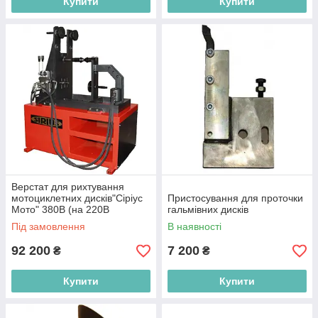
Купити
Купити
Верстат для рихтування
мотоциклетних дисків"Сіріус
Пристосування для проточки
Мото" 380В (на 220В
гальмівних дисків
+5000грн.)
Під замовлення
В наявності
92 200
7 200
₴
₴
Купити
Купити