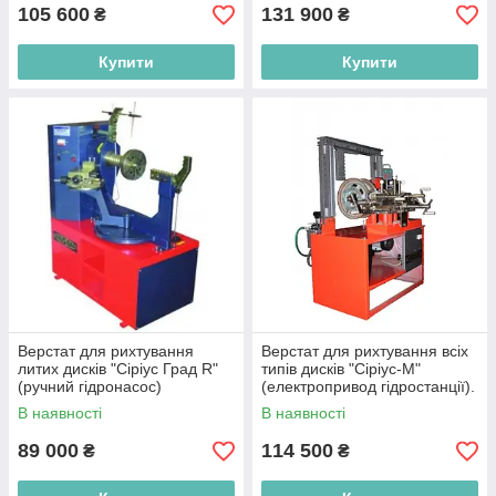
105 600
131 900
₴
₴
Купити
Купити
Верстат для рихтування
Верстат для рихтування всіх
литих дисків "Сіріус Град R"
типів дисків "Сіріус-М"
(ручний гідронасос)
(електропривод гідростанції).
Якщо на 220V(+5000 грн.)
В наявності
В наявності
89 000
114 500
₴
₴