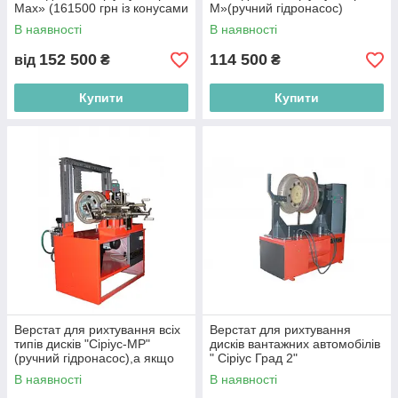
Max» (161500 грн із конусами
М»(ручний гідронасос)
та знімним нарізним валом)
В наявності
В наявності
152 500
114 500
від
₴
₴
Купити
Купити
Верстат для рихтування всіх
Верстат для рихтування
типів дисків "Сіріус-МР"
дисків вантажних автомобілів
(ручний гідронасос),а якщо
" Сіріус Град 2"
на 220 V(+5000 грн.)
(220V+5000грн.)
В наявності
В наявності