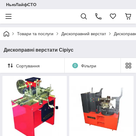
НьюЛайфСТО
Товари та послуги
Дископравний верстат
Дископравн
Дископравні верстати Сіріус
Сортування
0
Фільтри