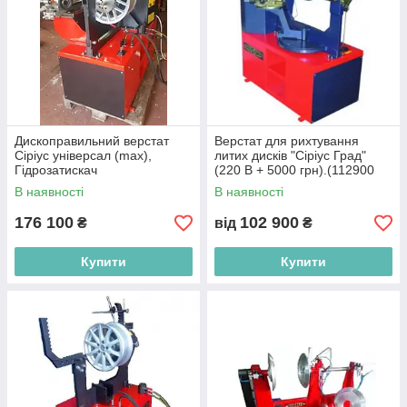
Дископравильний верстат
Верстат для рихтування
Сіріус універсал (max),
литих дисків "Сіріус Град"
Гідрозатискач
(220 В + 5000 грн).(112900
грн із конусами та знімним
В наявності
В наявності
нарізним валом
176 100
102 900
₴
від
₴
Купити
Купити