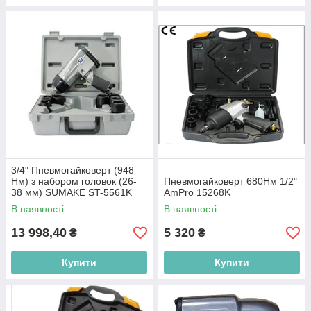
3/4" Пневмогайковерт (948
Нм) з набором головок (26-
Пневмогайковерт 680Нм 1/2"
38 мм) SUMAKE ST-5561K
AmPro 15268K
В наявності
В наявності
13 998,40
5 320
₴
₴
Купити
Купити