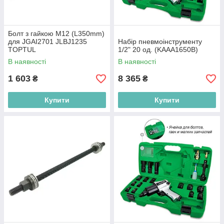
Болт з гайкою M12 (L350mm)
для JGAI2701 JLBJ1235
Набір пневмоінструменту
TOPTUL
1/2" 20 од. (KAAA1650B)
В наявності
В наявності
1 603
8 365
₴
₴
Купити
Купити