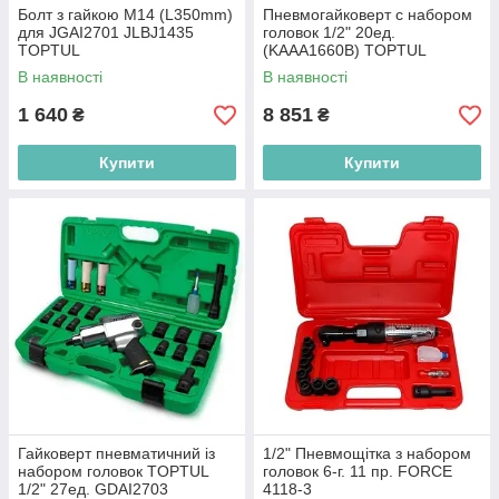
Болт з гайкою M14 (L350mm)
Пневмогайковерт с набором
для JGAI2701 JLBJ1435
головок 1/2" 20ед.
TOPTUL
(KAAA1660B) TOPTUL
GDAI2002E
В наявності
В наявності
1 640
8 851
₴
₴
Купити
Купити
Гайковерт пневматичний із
1/2" Пневмощітка з набором
набором головок TOPTUL
головок 6-г. 11 пр. FORCE
1/2" 27ед. GDAI2703
4118-3