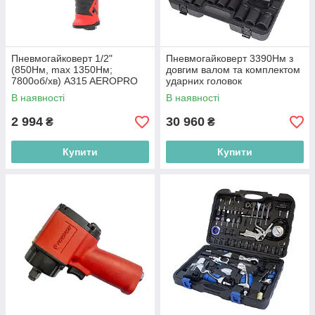
Пневмогайковерт 1/2"
Пневмогайковерт 3390Нм з
(850Нм, max 1350Нм;
довгим валом та комплектом
7800об/хв) A315 AEROPRO
ударних головок
В наявності
В наявності
2 994
30 960
₴
₴
Купити
Купити