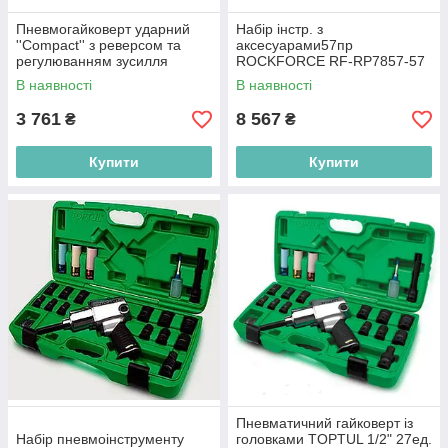
Пневмогайковерт ударний
Набір інстр. з
''Compact'' з реверсом та
аксесуарами57пр
регулюванням зусилля
ROCKFORCE RF-RP7857-57
1/2''(650Hм, 9800 об/хв,
В наявності
В наявності
6.3bar, 226 л/хв, 1.9кг) F-
82543
3 761
8 567
₴
₴
Купити
Купити
Пневматичний гайковерт із
Набір пневмоінструменту
головками TOPTUL 1/2" 27ед.