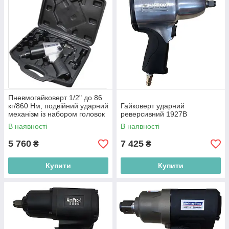
Пневмогайковерт 1/2" до 86
кг/860 Нм, подвійний ударний
Гайковерт ударний
механізм із набором головок
реверсивний 1927B
у кейсі AmPro 15272K
В наявності
В наявності
5 760
7 425
₴
₴
Купити
Купити