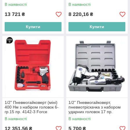
В наявності
В наявності
13 721
8 220,16
₴
₴
Купити
Купити
1/2" Пневмогайковерт (міні)
1/2" Пневмогайковерт,
400 Нм з набіром головок 6-
пневмотріскачка з набором
гр.15 пр. 4142-3 Force
ударних головок 17 пр.
SUMAKE ST-5500
В наявності
В наявності
12 351,56
5 700
₴
₴