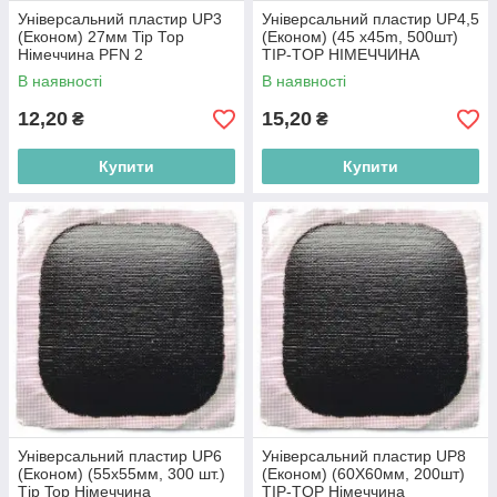
Універсальний пластир UP3
Універсальний пластир UP4,5
(Економ) 27мм Tip Тор
(Економ) (45 x45m, 500шт)
Німеччина PFN 2
TIP-TOP НІМЕЧЧИНА
В наявності
В наявності
12,20
15,20
₴
₴
Купити
Купити
Універсальний пластир UP6
Універсальний пластир UP8
(Економ) (55х55мм, 300 шт.)
(Економ) (60Х60мм, 200шт)
Тip Top Німеччина
TIP-TOP Німеччина