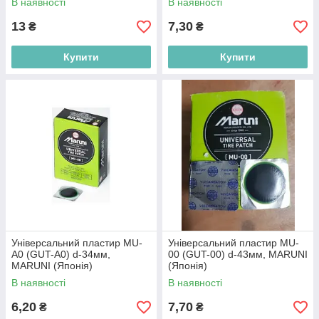
В наявності
В наявності
13
7,30
₴
₴
Купити
Купити
Універсальний пластир MU-
Універсальний пластир MU-
A0 (GUT-А0) d-34мм,
00 (GUT-00) d-43мм, MARUNI
MARUNI (Японія)
(Японія)
В наявності
В наявності
6,20
7,70
₴
₴