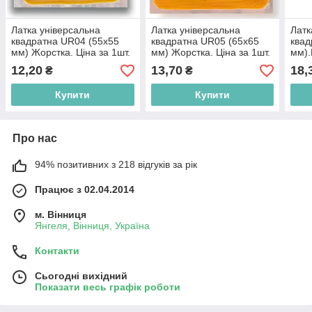
Латка універсальна
Латка універсальна
Латк
квадратна UR04 (55х55
квадратна UR05 (65х65
квад
мм) Жорстка. Ціна за 1шт.
мм) Жорстка. Ціна за 1шт.
мм).
VULTEC
VULTEC
VUL
12,20
13,70
18,
₴
₴
Купити
Купити
Про нас
94% позитивних з 218 відгуків за рік
Працює з 02.04.2014
м. Вінниця
Янгеля, Вінниця, Україна
Контакти
Сьогодні вихідний
Показати весь графік роботи