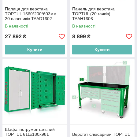
Полиця для верстака
Панель для верстака
TOPTUL 1560*200*603мм +
TOPTUL (20 гачків)
20 власників TAAD1602
TAAH1606
В наявності
В наявності
27 892
8 899
₴
₴
Купити
Купити
Шафа інструментальний
TOPTUL 611х180х981
Верстат слюсарний TOPTUL