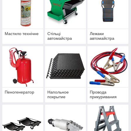
Мастило технічне
Стільці
Лежаки
автомайстра
автомайстра
Пеногенератор
Haпoльнoe
Провода
пoкpытиe
прикуривания