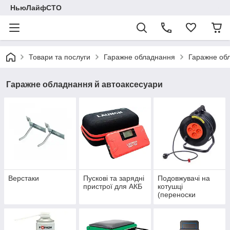
НьюЛайфСТО
Товари та послуги
Гаражне обладнання
Гаражне об
Гаражне обладнання й автоаксесуари
Верстаки
Пускові та зарядні
Подовжувачі на
пристрої для АКБ
котушці
(переноски
гаражні)