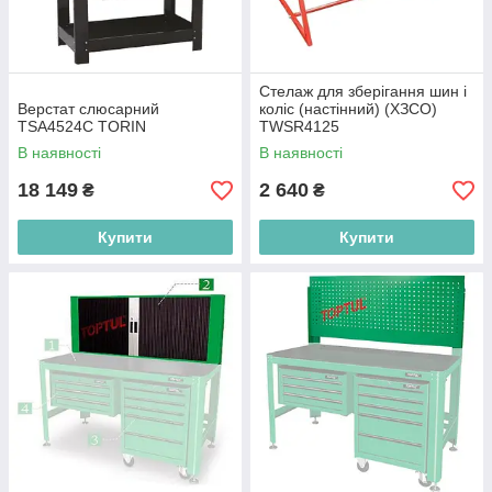
Стелаж для зберігання шин і
Верстат слюсарний
коліс (настінний) (ХЗСО)
TSA4524C TORIN
TWSR4125
В наявності
В наявності
18 149
2 640
₴
₴
Купити
Купити