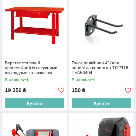
Верстат сталевий
Гачок подвійний 4" (для
професійний із висувними
панелі до верстата) TOPTUL
шухлядами та нижньою
TEAB0404
полицею 1500x640x865 мм
В наявності
В наявності
TORIN PBW59250201
19 356
150
₴
₴
Купити
Купити