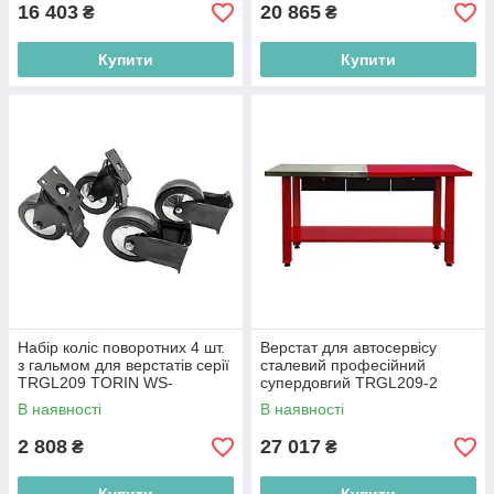
16 403
20 865
₴
₴
Купити
Купити
Набір коліс поворотних 4 шт.
Верстат для автосервісу
з гальмом для верстатів серії
сталевий професійний
TRGL209 TORIN WS-
супердовгий TRGL209-2
TRGL209
TORIN
В наявності
В наявності
2 808
27 017
₴
₴