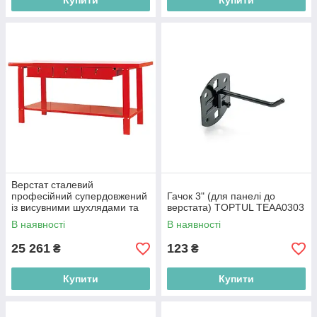
Купити
Купити
Верстат сталевий
професійний супердовжений
Гачок 3" (для панелі до
із висувними шухлядами та
верстата) TOPTUL TEAA0303
нижньою полицею
В наявності
В наявності
2000x640x865 мм TORIN
25 261
123
₴
₴
Купити
Купити