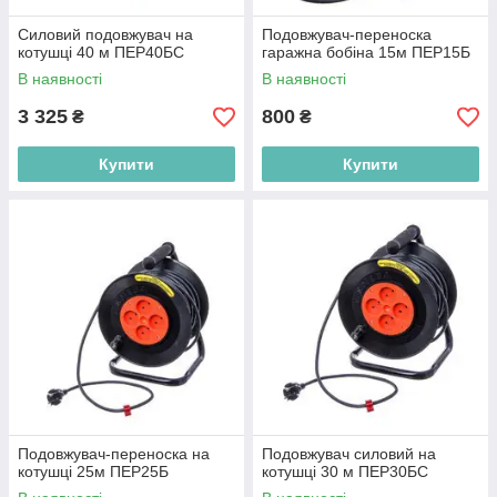
Силовий подовжувач на
Подовжувач-переноска
котушці 40 м ПЕР40БС
гаражна бобіна 15м ПЕР15Б
В наявності
В наявності
3 325
800
₴
₴
Купити
Купити
Подовжувач-переноска на
Подовжувач силовий на
котушці 25м ПЕР25Б
котушці 30 м ПЕР30БС