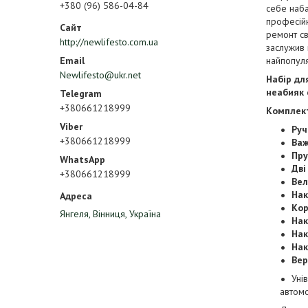
+380 (96) 586-04-84
себе наба
професій
ремонт св
http://newlifesto.com.ua
заслужив 
найпопуля
Newlifesto@ukr.net
Набір дл
неабияк 
+380661218999
Комплект
Руч
+380661218999
Важ
Пру
Дві
+380661218999
Вел
Нак
Кор
Янгеля, Вінниця, Україна
Нак
Нак
Нак
Вер
Уні
автомо