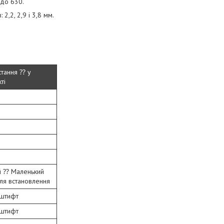
 до 630.
2,2, 2,9 і 3,8 мм.
тання ⁇ у
ті
й ⁇ Маленький
для встановлення
 штифт
 штифт