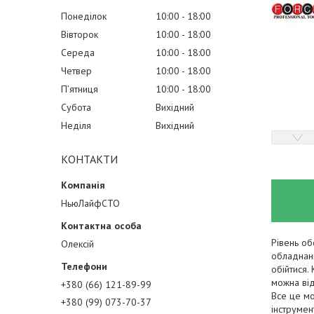
Понеділок
10:00
18:00
Вівторок
10:00
18:00
Середа
10:00
18:00
Четвер
10:00
18:00
Пʼятниця
10:00
18:00
Субота
Вихідний
Неділя
Вихідний
КОНТАКТИ
НьюЛайфСТО
Рівень об
Олексій
обладнанн
обійтися.
можна від
+380 (66) 121-89-99
Все це мо
+380 (99) 073-70-37
інструмен