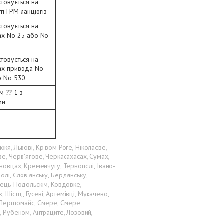
товується на
ті ГРМ ланцюгів
товується на
ах No 25 або No
товується на
ах привода No
о No 530
ом ⁇ 1 з
ми
жя, Львові, Крівом Роге, Ніколаєве,
ве, Черв'ягове, Черкасахасах, Сумах,
новцах, Кременчугу, Тернополі, Івано-
олі, Слов'янську, Бердянську,
нець-Подольскім, Ковдовке,
Шістці, Гусеві, Артемівці, Мукачево,
і, Першомайс, Смере, Смере
 Рубеном, Антраците, Лозовий,