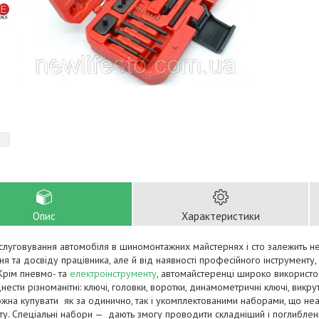
Опис
Характеристики
слуговування автомобіля в шиномонтажних майстернях і сто залежить не т
я та досвіду працівника, але й від наявності професійного інструменту,
 Крім пневмо- та
електроінструменту
, автомайстеренці широко використ
нести різноманітні: ключі, головки, воротки, динамометричні ключі, викру
жна купувати як за одинично, так і укомплектованими наборами, що не
ту. Спеціальні набори — дають змогу проводити складніший і поглиблен