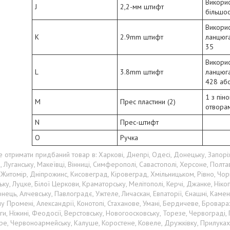
Викорис
J
2,2-мм штифт
більшос
Викорис
K
2.9mm штифт
ланцюг
35
Викорис
L
3.8mm штифт
ланцюг
428 аб
1 з пін
M
Прес пластини (2)
отвора
N
Прес-штифт
O
Ручка
 отримати придбаний товар в: Харкові, Днепрі, Одесі, Донецьку, Запоріж
, Луганську, Макеївці, Вінниці, Симферополі, Савастополі, Херсоне, Полта
 Житомір, Дніпрожинс, Кисовеград, Кіровеград, Хмільницьком, Рівно, Чор
ку, Луцке, Білої Церкови, Краматорську, Мелітополі, Керчі, Джанке, Нікоп
ець, Алчевську, Павлоградє, Ужтеле, Личаскан, Евпаторії, Єнашні, Каме
 Промені, Александрії, Конотопі, Стаханове, Умані, Бердичеве, Броварах, 
ги, Ніжині, Феодосії, Верстовську, Новогоосковську, Торезе, Червоград
е, Червоноармейську, Калуше, Коростене, Ковеле, Дружківку, Прилуках,