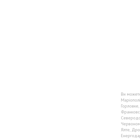
Ви можете
Маріополі
Горловке,
Франковсь
Северодон
Червоному
Ялте, Дро
Енергодар