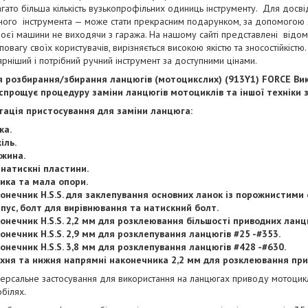
гато більша кількість вузькопрофільних одиниць інструменту. Для досв
ного інструмента — може стати прекрасним подарунком, за допомогою
оєї машини не виходячи з гаража. На нашому сайті представлені відомі
повагу своїх користувачів, вирізняється високою якістю та зносостійкістю
рніший і потрібний ручний інструмент за доступними цінами.
я розбирання/збирання ланцюгів (мотоцикслих) (913Y1) FORCE Ви
спрощує процедуру заміни ланцюгів мотоциклів та іншої техніки 
ація пристосування для заміни ланцюга:
ка.
іль.
жина.
 натискні пластини.
ика та мала опори.
онечник H.S.S. для заклепування основних ланок із порожнистими 
пус, болт для вирівнювання та натискний болт.
онечник H.S.S. 2,2 мм для розклеювання більшості приводних ланц
онечник H.S.S. 2,9 мм для розклепування ланцюгів #25 -#353.
онечник H.S.S. 3,8 мм для розклепування ланцюгів #428 -#630.
хня та нижня напрямні наконечника 2,2 мм для розклеювання при
версальне застосування для використання на ланцюгах приводу мотоцикл
білях.