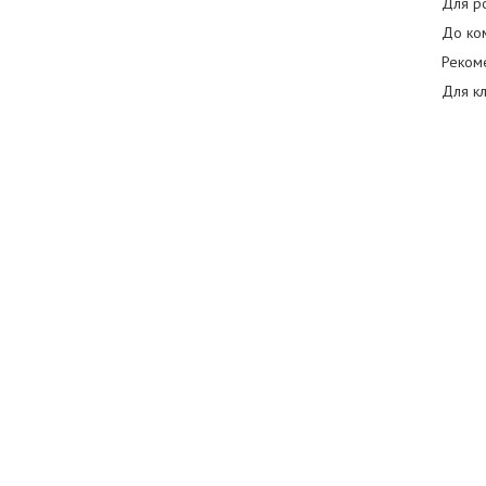
Для ро
До ком
Рекоме
Для кл