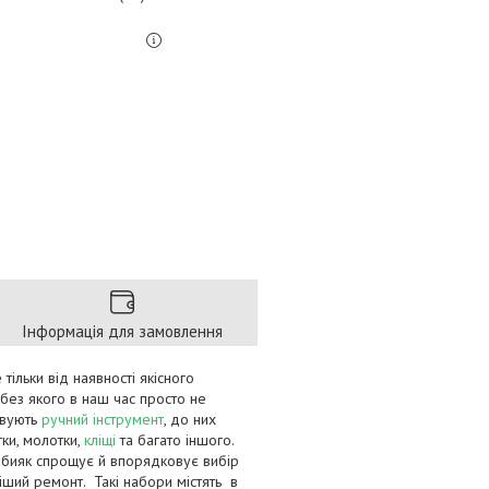
Інформація для замовлення
ільки від наявності якісного
 без якого в наш час просто не
овують
ручний інструмент
, до них
тки, молотки,
кліщі
та багато іншого.
абияк спрощує й впорядковує вибір
іший ремонт. Такі набори містять в