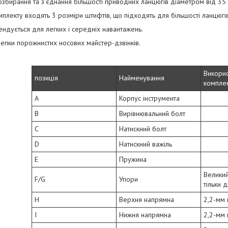
збирання та з'єднання більшості приводних ланцюгів діаметром від 35
плекту входять 3 розміри штифтів, що підходять для більшості ланцюгів: 
ндується для легких і середніх навантажень.
епки порожнистих носових майстер-дзвінків.
Викорис
позиція
Найменування
комплек
A
Корпус інструмента
B
Вирівнювальний болт
C
Натискний болт
D
Натискний важіль
E
Пружина
Велики
F/G
Упори
тільки 
H
Верхня напрямна
2,2-мм
I
Нижня напрямна
2,2-мм