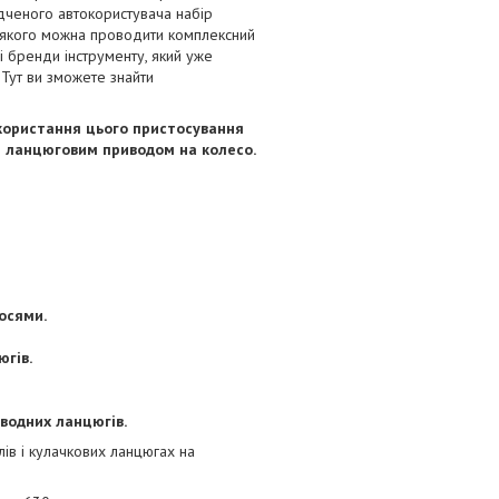
ідченого автокористувача набір
 якого можна проводити комплексний
 бренди інструменту, який уже
. Тут ви зможете знайти
користання цього пристосування
з ланцюговим приводом на колесо.
осями.
югів.
водних ланцюгів.
ів і кулачкових ланцюгах на