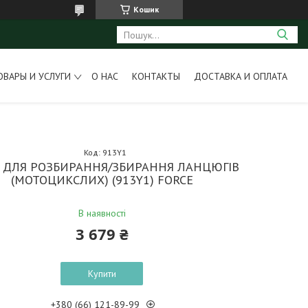
Кошик
ОВАРЫ И УСЛУГИ
О НАС
КОНТАКТЫ
ДОСТАВКА И ОПЛАТА
Код:
913Y1
Р ДЛЯ РОЗБИРАННЯ/ЗБИРАННЯ ЛАНЦЮГІВ
(МОТОЦИКСЛИХ) (913Y1) FORCE
В наявності
3 679 ₴
Купити
+380 (66) 121-89-99