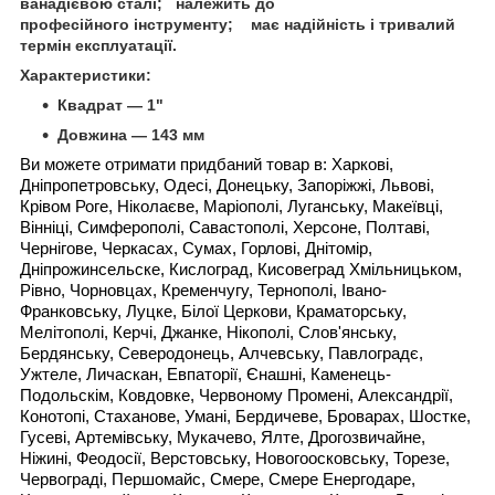
ванадієвою сталі; належить до
професійного інструменту; має надійність і тривалий
термін експлуатації.
Характеристики:
Квадрат — 1"
Довжина — 143 мм
Ви можете отримати придбаний товар в: Харкові,
Дніпропетровську, Одесі, Донецьку, Запоріжжі, Львові,
Крівом Роге, Ніколаєве, Маріополі, Луганську, Макеївці,
Вінніці, Симферополі, Савастополі, Херсоне, Полтаві,
Чернігове, Черкасах, Сумах, Горлові, Днітомір,
Дніпрожинсельске, Кислоград, Кисовеград Хмільницьком,
Рівно, Чорновцах, Кременчугу, Тернополі, Івано-
Франковську, Луцке, Білої Церкови, Краматорську,
Мелітополі, Керчі, Джанке, Нікополі, Слов'янську,
Бердянську, Северодонець, Алчевську, Павлоградє,
Ужтеле, Личаскан, Евпаторії, Єнашні, Каменець-
Подольскім, Ковдовке, Червоному Промені, Александрії,
Конотопі, Стаханове, Умані, Бердичеве, Броварах, Шостке,
Гусеві, Артемівську, Мукачево, Ялте, Дрогозвичайне,
Ніжині, Феодосії, Верстовську, Новогоосковську, Торезе,
Червограді, Першомайс, Смере, Смере Енергодаре,