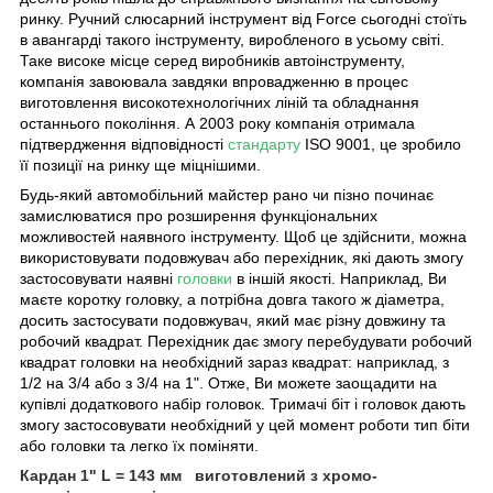
ринку. Ручний слюсарний інструмент від Force сьогодні стоїть
в авангарді такого інструменту, виробленого в усьому світі.
Таке високе місце серед виробників автоінструменту,
компанія завоювала завдяки впровадженню в процес
виготовлення високотехнологічних ліній та обладнання
останнього покоління.
А 2003 року компанія отримала
підтвердження відповідності
стандарту
ISO 9001, це зробило
її позиції на ринку ще міцнішими.
Будь-який автомобільний майстер рано чи пізно починає
замислюватися про розширення функціональних
можливостей наявного інструменту. Щоб це здійснити, можна
використовувати подовжувач або перехідник, які дають змогу
застосовувати наявні
головки
в іншій якості. Наприклад, Ви
маєте коротку головку, а потрібна довга такого ж діаметра,
досить застосувати подовжувач, який має різну довжину та
робочий квадрат. Перехідник дає змогу перебудувати робочий
квадрат головки на необхідний зараз квадрат: наприклад, з
1/2 на 3/4 або з 3/4 на 1". Отже, Ви можете заощадити на
купівлі додаткового набір головок. Тримачі біт і головок дають
змогу застосовувати необхідний у цей момент роботи тип біти
або головки та легко їх поміняти.
Кардан 1" L = 143 мм виготовлений з хромо-