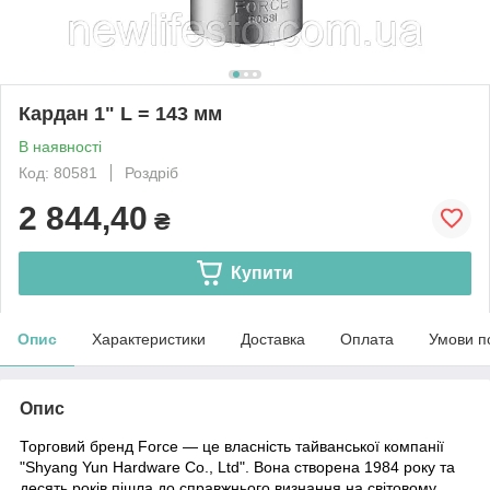
Кардан 1" L = 143 мм
В наявності
Код: 80581
Роздріб
2 844,40
₴
Купити
Опис
Характеристики
Доставка
Оплата
Умови п
Опис
Торговий бренд Force
— це власність тайванської компанії
"Shyang Yun Hardware Co., Ltd". Вона створена 1984 року та
десять років пішла до справжнього визнання на світовому