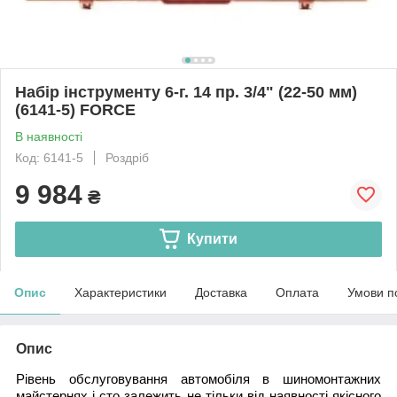
Набір інструменту 6-г. 14 пр. 3/4" (22-50 мм)
(6141-5) FORCE
В наявності
Код: 6141-5
Роздріб
9 984
₴
Купити
Опис
Характеристики
Доставка
Оплата
Умови п
Опис
Рівень обслуговування автомобіля в шиномонтажних
майстернях і сто залежить не тільки від наявності якісного