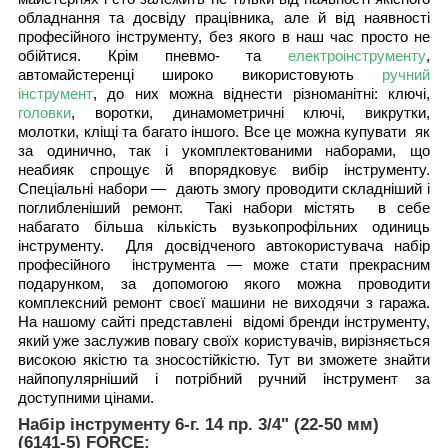
обладнання та досвіду працівника, але й від наявності
професійного інструменту, без якого в наш час просто не
обійтися. Крім пневмо- та
електроінструменту
,
автомайстеренці широко використовують
ручний
інструмент
, до них можна віднести різноманітні: ключі,
головки
, воротки, динамометричні ключі, викрутки,
молотки, кліщі та багато іншого. Все це можна купувати як
за одинично, так і укомплектованими наборами, що
неабияк спрощує й впорядковує вибір інструменту.
Спеціальні набори — дають змогу проводити складніший і
поглибленіший ремонт. Такі набори містять в себе
набагато більша кількість вузькопрофільних одиниць
інструменту. Для досвідченого автокористувача набір
професійного інструмента — може стати прекрасним
подарунком, за допомогою якого можна проводити
комплексний ремонт своєї машини не виходячи з гаража.
На нашому сайті представлені відомі бренди інструменту,
який уже заслужив повагу своїх користувачів, вирізняється
високою якістю та зносостійкістю. Тут ви зможете знайти
найпопулярніший і потрібний ручний інструмент за
доступними цінами.
Набір інструменту 6-г. 14 пр. 3/4" (22-50 мм)
(6141-5) FORCE: