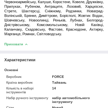
Червоноармейську, Калуше, Коростене, Ковеле, Дружківку,
Прилуках, Рубеном, Антраците, Лозовий, Харцизске,
Стрете, Шахтерсці, Сніжному, Родзинки, Новаград-
Волінській, Брянке, Диміттрове, Борісполі, Жовтих Водах,
Шовчевську, Новоолинці, Реньків, Лубнах, Белгород-
Дністрівському, Комсомольському, Новій Кахівці,
Каланчаку, Скадовську, Фастове, Краснодоне, Ахтирку,
Марганце, Ромнах, Світловодську.
Приховати
Характеристики
Основні
Виробник
FORCE
Країна виробник
Тайвань
Кількість в наборі
14
інструментів
Набір ручного інструменту
набір автомобільного
інструменту
Стан
Новий