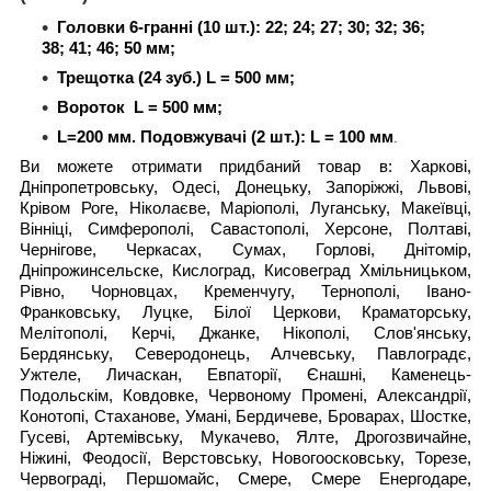
Головки 6-гранні (10 шт.): 22; 24; 27; 30; 32; 36;
38; 41; 46; 50 мм;
Трещотка (24 зуб.) L = 500 мм;
Вороток L = 500 мм;
L=200 мм. Подовжувачі (2 шт.): L = 100 мм
.
Ви можете отримати придбаний товар в: Харкові,
Дніпропетровську, Одесі, Донецьку, Запоріжжі, Львові,
Крівом Роге, Ніколаєве, Маріополі, Луганську, Макеївці,
Вінніці, Симферополі, Савастополі, Херсоне, Полтаві,
Чернігове, Черкасах, Сумах, Горлові, Днітомір,
Дніпрожинсельске, Кислоград, Кисовеград Хмільницьком,
Рівно, Чорновцах, Кременчугу, Тернополі, Івано-
Франковську, Луцке, Білої Церкови, Краматорську,
Мелітополі, Керчі, Джанке, Нікополі, Слов'янську,
Бердянську, Северодонець, Алчевську, Павлоградє,
Ужтеле, Личаскан, Евпаторії, Єнашні, Каменець-
Подольскім, Ковдовке, Червоному Промені, Александрії,
Конотопі, Стаханове, Умані, Бердичеве, Броварах, Шостке,
Гусеві, Артемівську, Мукачево, Ялте, Дрогозвичайне,
Ніжині, Феодосії, Верстовську, Новогоосковську, Торезе,
Червограді, Першомайс, Смере, Смере Енергодаре,