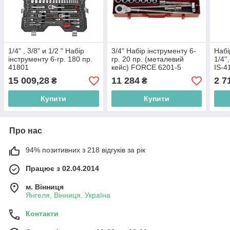
1/4" , 3/8" и 1/2 " Набір
3/4" Набір інструменту 6-
Набі
інструменту 6-гр. 180 пр.
гр. 20 пр. (металевий
1/4''
41801
кейс) FORCE 6201-5
IS-
15 009,28
11 284
2 7
₴
₴
Купити
Купити
Про нас
94% позитивних з 218 відгуків за рік
Працює з 02.04.2014
м. Вінниця
Янгеля, Вінниця, Україна
Контакти