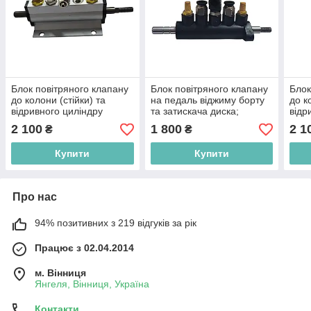
Блок повітряного клапану
Блок повітряного клапану
Блок
до колони (стійки) та
на педаль віджиму борту
до к
відривного циліндру
та затискача диска;
відр
шиномонтажного стенду
діаметр штоку - 10мм.
шино
2 100
1 800
2 1
₴
₴
INVENTO TCS-524-48mm
(торцеве кріплення) CT-
INV
002-C (CT-D-0004)
Купити
Купити
Про нас
94% позитивних з 219 відгуків за рік
Працює з 02.04.2014
м. Вінниця
Янгеля, Вінниця, Україна
Контакти