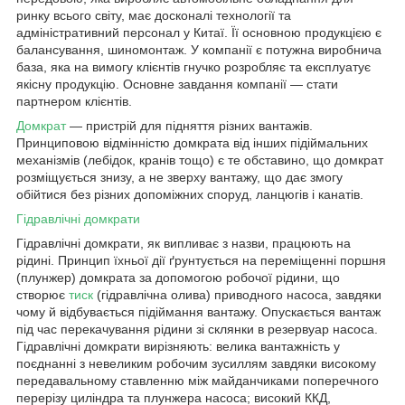
ринку всього світу, має досконалі технології та
адміністративний персонал у Китаї. Її основною продукцією є
балансування, шиномонтаж. У компанії є потужна виробнича
база, яка на вимогу клієнтів гнучко розробляє та експлуатує
якісну продукцію. Основне завдання компанії — стати
партнером клієнтів.
Домкрат
— пристрій для підняття різних вантажів.
Принциповою відмінністю домкрата від інших підіймальних
механізмів (лебідок, кранів тощо) є те обставино, що домкрат
розміщується знизу, а не зверху вантажу, що дає змогу
обійтися без різних допоміжних споруд, ланцюгів і канатів.
Гідравлічні домкрати
Гідравлічні домкрати, як випливає з назви, працюють на
рідині. Принцип їхньої дії ґрунтується на переміщенні поршня
(плунжер) домкрата за допомогою робочої рідини, що
створює
тиск
(гідравлічна олива) приводного насоса, завдяки
чому й відбувається підіймання вантажу. Опускається вантаж
під час перекачування рідини зі склянки в резервуар насоса.
Гідравлічні домкрати вирізняють: велика вантажність у
поєднанні з невеликим робочим зусиллям завдяки високому
передавальному ставленню між майданчиками поперечного
перерізу циліндра та плунжера насоса; високий ККД,