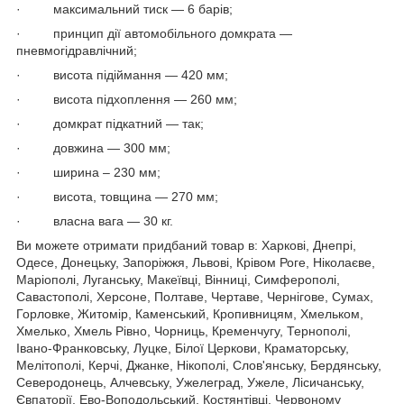
· максимальний тиск — 6 барів;
· принцип дії автомобільного домкрата —
пневмогідравлічний;
· висота підіймання — 420 мм;
· висота підхоплення — 260 мм;
· домкрат підкатний — так;
· довжина — 300 мм;
· ширина – 230 мм;
· висота, товщина — 270 мм;
· власна вага — 30 кг.
Ви можете отримати придбаний товар в: Харкові, Днепрі,
Одесе, Донецьку, Запоріжжя, Львові, Крівом Роге, Ніколаєве,
Маріополі, Луганську, Макеївці, Вінниці, Симферополі,
Савастополі, Херсоне, Полтаве, Чертаве, Чернігове, Сумах,
Горловке, Житомір, Каменський, Кропивницям, Хмельком,
Хмелько, Хмель Рівно, Чорниць, Кременчугу, Тернополі,
Івано-Франковську, Луцке, Білої Церкови, Краматорську,
Мелітополі, Керчі, Джанке, Нікополі, Слов'янську, Бердянську,
Северодонець, Алчевську, Ужелеград, Ужеле, Лісичанську,
Євпаторії, Ево-Воподольський, Костянтівці, Червоному