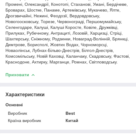
Промені, Олександрії, Конотопі, Стаханові, Умані, Бердічеве,
Броварах, Шостке, Панаме, Артемівську, Мукачево, Ялте,
Дрогзвичайні, Нежині, Феодозії, Вердовдовську,
Новогоосковську, Торезе, Червонограді, Першомумайську,
Селенгодаре, Калуші, Калуші Коросте, Ковіле, Дружківці,
Прилуках, Рубечному, Антрациті, Лозовій, Харцизці, Стріці,
Шахтерську, Сніжному, Родзинки, Новаград-Волінній, Брянкці,
Димтрове, Борисполі, Жовтих Водах, Чорноморсці,
Новаолінськ, Лубнах-Більво-Днестрів, Білгол-Днестрів,
Комсомільську, Новій Каховці, Каланчаку, Скадовську, Фастові,
Краснодоне, Ахтирку, Марганце, Ромнах, Світловодську.
Приховати
Характеристики
Основні
Виробник
Best
Країна виробник
Китай