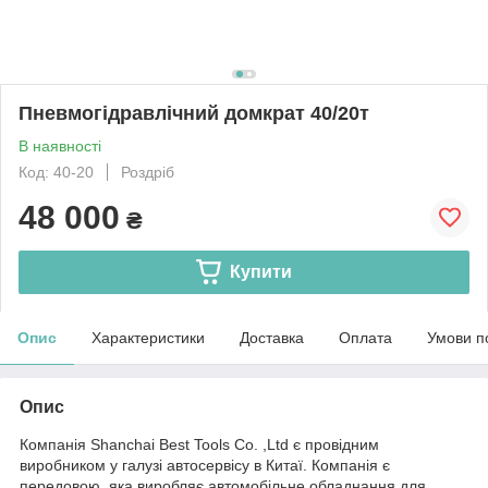
Пневмогідравлічний домкрат 40/20т
В наявності
Код: 40-20
Роздріб
48 000
₴
Купити
Опис
Характеристики
Доставка
Оплата
Умови п
Опис
Компанія Shanchai Best Tools Co. ,Ltd є провідним
виробником у галузі автосервісу в Китаї. Компанія є
передовою, яка виробляє автомобільне обладнання для