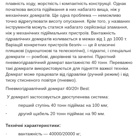
плавність ходу, жорсткість і компактність конструкції. Однак
початкова висота підіймання в них набагато вища, ніж у
механічних домкратів. Ще одна проблема — неможливо
точно відрегулювати висоту опускання. Крім того, у названих
інструментів можуть статися набагато серйозніші зламання,
ніж у механічних підіймальних пристроїв. Вантажність
гідравлічних домкратів коливається в межах від 1 до 1000 т.
Варіацій конкретних пристроїв безліч — це й класичні
пляшкові (одноштокові та телескопічні), і підкатні, і спеціальні
домкрати — ромбові, дворівневі та зачепні. Підкотний
пневмогідравлічний домкрат вантажністю 40 тонн. Переважно
такі домкрати використовуються для підняття важкої техніки.
Домкрат може працювати від гідравліки (ручний режим) і від
тиску стисненого повітря (пневмо).
Пневмогідравлічний домкрат 40/20т Best:
У домкраті застосовується двоступенева система:
· перший ступінь 40 тонн підіймає на 100 мм;
·
другий щабель 20 тонн підіймає на 90 мм.
Технічні характеристики:
· вантажність — 40000/20000 кг;