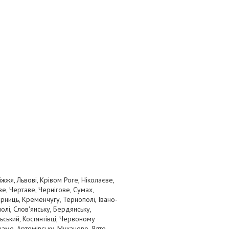
жя, Львові, Крівом Роге, Ніколаєве,
ве, Чертаве, Чернігове, Сумах,
рниць, Кременчугу, Тернополі, Івано-
олі, Слов'янську, Бердянську,
ський, Костянтівці, Червоному
наме, Артемівську, Мукачево, Ялте,