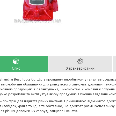
Опис
Характеристики
Shanchai Best Tools Co. ,Ltd є провідним виробником у галузі автосервіс
автомобільне обладнання для ринку всього світу, має досконалі техноло
 основною продукцією є балансування, шиномонтаж. У компанії є потужна
гнучко розробляє та експлуатує якісну продукцію. Основне завдання компа
 пристрій для підняття різних вантажів. Принциповою відмінністю домкр
в (лебідок, кранів тощо) є те обставино, що домкрат розміщується знизу
без різних допоміжних споруд, ланцюгів і канатів.