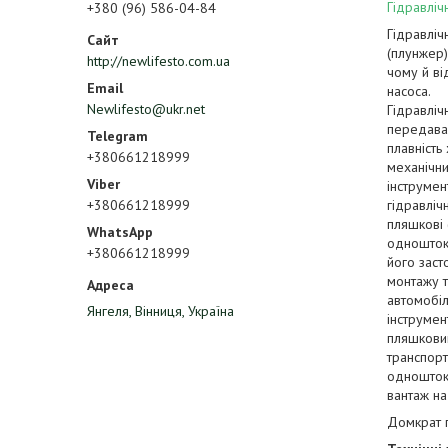
Гідравліч
+380 (96) 586-04-84
Гідравліч
(плунжер
http://newlifesto.com.ua
чому й ві
насоса.
Newlifesto@ukr.net
Гідравліч
передава
плавність
+380661218999
механічни
інструмен
+380661218999
гідравліч
пляшкові (
одноштоко
+380661218999
його заст
монтажу т
автомобіл
Янгеля, Вінниця, Україна
інструмен
пляшковий
транспорт
одноштоко
вантаж на
Домкрат 