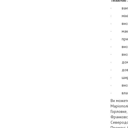
Технічні
· вантаж
· мініма
· висота
· максим
· принци
· висота
· висота
· домкра
· довжи
· ширин
· висота
· власна
Ви можете
Маріополі
Горловке,
Франковсь
Северодон
Промені, 