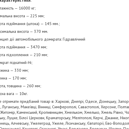
 характеристики:
ність — 16000 кг;
льна висота — 225 мм;
 підіймання (штока) — 145 мм.;
альна висота — 370 мм.
п дії автомобільного домкрата: Гідравлічний
 підіймання — 3470 мм;
 підхоплення — 210 мм;
т підкатний-Ні;
на — 330 мм;
а — 170 мм;
, товщина — 260 мм;
 вага — 10кг.
 отримати придбаний товар в: Харкові, Днепрі, Одесе, Донецьку, Запоріж
, Луганську, Макеївці, Вінниці, Симферополі, Савастополі, Херсоне, Полта
 Житомір, Каменський, Кропивницям, Хмельком, Хмелько, Хмель Рівно, Чо
ку, Луцке, Білої Церкови, Краматорську, Мелітополі, Керчі, Джанке, Нікоп
ець, Алчевську, Ужелеград, Ужеле, Лісичанську, Євпаторії, Ево-Воподоль
Олександрії, Конотопі, Стаханові, Умані, Бердічеве, Броварах, Шостке, Па