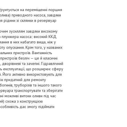
ї ґрунтується на переміщенні поршня
олива) приводного насоса, завдяки
я рідини зі склянки в резервуар
обочим зусиллям завдяки високому
 плунжера насоса; високий ККД,
ймання в них набагато вища, ніж у
у опускання. Крім того, у названих
мальних пристроїв. Вантажність
пристроїв безліч — це й класичні
, дворівневі та зачепні. Гідравлічний
ть експлуатації, що розширює сферу
і. Його активно використовують для
він придатний для ремонту
богинів, труборізів та іншого такого
ервуара транспортувати та зберігати
і можливі витоки оливи під час
ий) схожа з конструкцією
особливість дає змогу підіймати