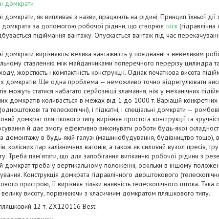
ні домкрати
ні домкрати, як випливає з назви, працюють на рідині. Принцип їхньої ді
) домкрата за допомогою робочої рідини, що створює
тиск
(гідравлічна 
дбувається підіймання вантажу. Опускається вантаж під час перекачуванн
ні домкрати вирізняють: велика вантажність у поєднанні з невеликим р
льному ставленню між майданчиками поперечного перерізу циліндра та
 ходу, жорсткість і компактність конструкції. Однак початкова висота піді
х домкратів. Ще одна проблема — неможливо точно відрегулювати висот
тів можуть статися набагато серйозніші зламання, ніж у механічних підій
них домкратів коливається в межах від 1 до 1000 т. Варіацій конкретних 
одноштокові та телескопічні), і підкатні, і спеціальні домкрати — ромбові
вий домкрат пляшкового типу вирізняє простота конструкції та зручніс
осування й дає змогу ефективно виконувати роботи будь-якої складност
а демонтажу в будь-якій галузі (машинобудування, будівництво тощо), 
ів, колісних пар залізничних вагонів, а також як силовий вузол пресів, тру
ту. Треба пам'ятати, що для запобігання витіканню робочої рідини з рез
 домкрат треба у вертикальному положенні, оскільки в іншому положенн
ування. Конструкція домкрата гідравлічного двоштокового (телескопічн
вого пристрою, її вирізняє тільки наявність телескопічного штока. Така 
 велику висоту, порівнюючи з класичним домкратом пляшкового типу.
пляшковий 12 т. ZX120116 Best: