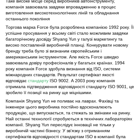
Таке високе місце серед виробників автоінструменту,
компанія завоювала завдяки впровадженню в процес
виготовлення високотехнологічних ліній та обладнання
останнього покоління
Торгова марка Force була розроблена компанією 1992 року. Її
успішне просування у всьому світі стало можливим завдяки
багаторічному досвіду Shyang Yun у галузі маркетингу та
високо поставленій виробничій планці. Конкурувати новому
бренду треба було зі визнаним європейським і
американським інструментом. Але якість Force швидко
завоювала довіру професіоналів у багатьох країнах. 1994
року компанія Force здобула визнання від ISO, системи
міжнародних стандартів. Результат сертифікат якості
відповідає
стандарту
ISO 9002. А 2003 року компанія
отримала підтвердження відповідності стандарту ISO 9001, це
зробило її позиції на ринку ще міцнішими.
Компанія Shyang Yun не поливає на лаврах. Фахівці та
інженери цього виробника постійно вдосконалюють
продукцію, що випускається, та стежать за змінами на ринку.
Най останні технології спробуються в технічних лабораторіях
компанії. Shyang Yun переслідує інновації не тільки у
виробничій частині бізнесу. У зв'язку з отриманням
сертифікатів відповідності стандартам ISO в компанії була