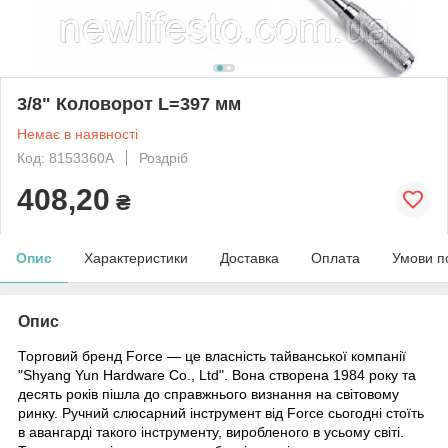
3/8" Коловорот L=397 мм
Немає в наявності
Код: 8153360A
Роздріб
408,20
₴
Опис
Характеристики
Доставка
Оплата
Умови п
Опис
Торговий бренд Force
— це власність тайванської компанії
"Shyang Yun Hardware Co., Ltd". Вона створена 1984 року та
десять років пішла до справжнього визнання на світовому
ринку. Ручний слюсарний інструмент від Force сьогодні стоїть
в авангарді такого інструменту, виробленого в усьому світі.