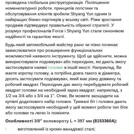
проведена глобальна реструктуризація. Поліпшення
номенклатурної роботи, принципів логістики та
обслуговування клієнтів зробили Shyang Yun одним із
найкращих бізнес-партнерів у всьому світі. Різке зростання
продажів підтверджує правильність обраної стратегії. У
розумух професіоналів Force і Shyang Yun стали синонімом
надійності та гарантією якості.
Будь-який автомобільний майстер рано чи пізно починає
замислюватися про розширення функціональних
можливостей наявного інструменту. Щоб це здійснити, можна
використовувати подовжувач або перехідник, які дають змогу
застосовувати наявні
головки
в іншій якості. Наприклад, Ви
маєте коротку головку, а потрібна довга такого ж діаметра,
досить застосувати подовжувач, який має різну довжину та
робочий квадрат. Перехідник дає змогу перебудувати робочий
квадрат головки на необхідний зараз квадрат: наприклад, з
1/2 на 3/4 або з 3/4 на 1". Отже, Ви можете заощадити на
купівлі додаткового набір головок. Тримачі біт і головок дають
змогу застосовувати необхідний у цей момент роботи тип біти
або головки та легко їх поміняти.
Особливості
3/8" коловороту L = 397 мм
(
8153360A
):
· виготовлений із хромо-ванадієвої сталі;