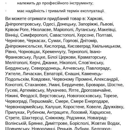
· належить до професійного інструменту;
· має надійність і тривалий термін експлуатації.
Ви можете отримати придбаний товар в: Харкові,
Дніпропетровську, Одесі, Донецьку, Запоріжжі, Львові,
Крівом Роге, Ніколаєве, Маріополі, Луганську, Макеївці,
Вінніці, Симферополі, Савастополі, Херсоне, Полтаві,
Чернігове, Черкасах, Сумах, Горлові, Днітомір,
Дніпрожинсельске, Кислоград, Кисовеград Хмільницьком,
Рівно, Чорновцах, Кременчугу, Тернополі, Івано-
Франковську, Луцке, Білої Церкови, Краматорську,
Мелітополі, Керчі, Джанке, Нікополі, Слов'янську,
Бердянську, Северодонець, Алчевську, Павлоградє,
Ужтеле, Личаскан, Евпаторії, Єнашні, Каменець-
Подольскім, Ковдовке, Червоному Промені, Александрії,
Конотопі, Стаханове, Умані, Бердичеве, Броварах, Шостке,
Гусеві, Артемівську, Мукачево, Ялте, Дрогозвичайне,
Ніжині, Феодосії, Верстовську, Новогоосковську, Торезе,
Червограді, Першомайс, Смере, Смере Енергодаре,
Червоноармейську, Калуше, Коростене, Ковеле, Дружківку,
Прилуках, Рубеном, Антраците, Лозовий, Харцизске,
Стрете, Шахтерсці, Сніжному, Родзинки, Новаград-
Волінській, Брянке, Диміттрове, Борісполі, Жовтих Водах,
Шовчевську, Новоолинці, Реньків, Лубнах, Белгород-