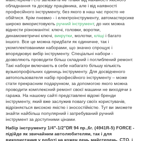
обладнання та досвіду працівника, але і від наявності
професійного інструменту, без якого в наш час просто не
обійтися. Крім пневмо - і електроінструменту, автомастерсике
широко використовують
ручний інструмент
, до них можна
віднести різноманітні: ключі, головки, воротки,
динамометричні ключі,
викрутки
, молотки,
кліщі
і багато
іншого. Все це можна придбати як одиничне, так і
укомплектованими наборами, що значно спрощує і
впорядковує вибір інструменту. Спеціальні набори -
дозволяють проводити більш складний і поглиблений ремонт.
Такі набори включають в себе набагато більшу кількість
вузькопрофільних одиниць інструменту. Для досвідченого
автопользователя набір професійного інструменту – може
стати прекрасним подарунком, за допомогою якого можна
проводити комплексний ремонт своєї машини не виходячи з
гаража. На нашому сайті представлені відомі бренди
інструменту, який вже заслужив повагу своїх користувачів,
відрізняється високою якістю і зносостійкістю. Тут ви зможете
знайти найбільш популярний і затребуваний ручний
інструмент за доступними цінами.
Набір інструменту 1/4"-1/2"DR 94 пр.,6г. (4941R-5) FORCE -
підійде як звичайним автолюбителям, так і для
використання у роботі на кожен день майстерень, СТО, і