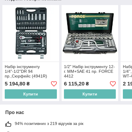
Набір інструменту
1/2" Набір інструменту 12-
Набі
1/4"-1/2"DR 94
г. MM+SAE 41 пр. FORCE
1/4''
пр.,Сюрфейс (4941R)
4412
WT-
FORCE
5 194,80
6 115,20
2 1
₴
₴
Купити
Купити
Про нас
94% позитивних з 219 відгуків за рік