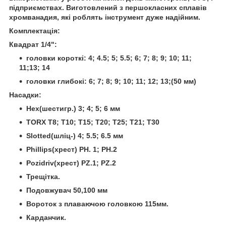
підприємствах. Виготовлений з першокласних сплавів
хромванадия, які роблять інструмент дуже надійним.
Комплектація:
Квадрат 1/4":
головки короткі: 4; 4.5; 5; 5.5; 6; 7; 8; 9; 10; 11;
11;13; 14
головки глибокі: 6; 7; 8; 9; 10; 11; 12; 13;(50 мм)
Насадки:
Hex(шестигр.) 3; 4; 5; 6 мм
TORX T8; T10; T15; T20; T25; T21; T30
Slotted(шліц-) 4; 5.5; 6.5 мм
Phillips(хрест) PH. 1; PH.2
Pozidriv(хрест) PZ.1; PZ.2
Трещітка.
Подовжувач 50,100 мм
Вороток з плаваючою головкою 115мм.
Карданчик.