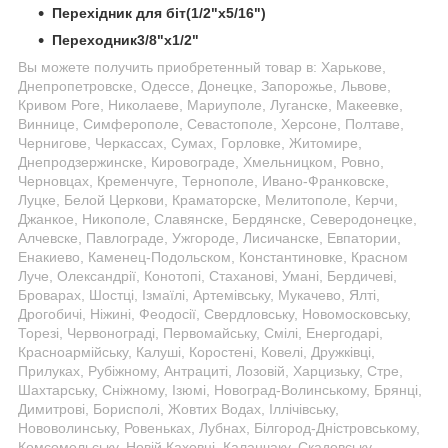
Перехідник для біт(1/2"х5/16")
Переходник3/8"х1/2"
Вы можете получить приобретенный товар в: Харькове,
Днепропетровске, Одессе, Донецке, Запорожье, Львове,
Кривом Роге, Николаеве, Мариуполе, Луганске, Макеевке,
Виннице, Симферополе, Севастополе, Херсоне, Полтаве,
Чернигове, Черкассах, Сумах, Горловке, Житомире,
Днепродзержинске, Кировограде, Хмельницком, Ровно,
Черновцах, Кременчуге, Тернополе, Ивано-Франковске,
Луцке, Белой Церкови, Краматорске, Мелитополе, Керчи,
Джанкое, Никополе, Славянске, Бердянске, Северодонецке,
Алчевске, Павлограде, Ужгороде, Лисичанске, Евпатории,
Енакиево, Каменец-Подольском, Константиновке, Красном
Луче, Олександрії, Конотопі, Стаханові, Умані, Бердичеві,
Броварах, Шостці, Ізмаїлі, Артемівську, Мукачево, Ялті,
Дрогобичі, Ніжині, Феодосії, Свердловську, Новомосковську,
Торезі, Червонограді, Первомайську, Смілі, Енергодарі,
Красноармійську, Калуші, Коростені, Ковелі, Дружківці,
Прилуках, Рубіжному, Антрациті, Лозовій, Харцизьку, Стре,
Шахтарську, Сніжному, Ізюмі, Новоград-Волинському, Брянці,
Димитрові, Борисполі, Жовтих Водах, Іллічівську,
Нововолинську, Ровеньках, Лубнах, Білгород-Дністровському,
Комсомольську, Новій Каховці, Каланчаку, Скадовську,