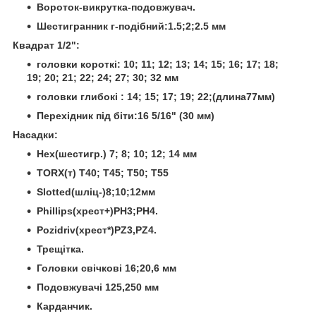
Вороток-викрутка-подовжувач.
Шестигранник г-подібний:1.5;2;2.5 мм
Квадрат 1/2":
головки короткі: 10; 11; 12; 13; 14; 15; 16; 17; 18;
19; 20; 21; 22; 24; 27; 30; 32 мм
головки глибокі : 14; 15; 17; 19; 22;(длина77мм)
Перехідник під біти:16 5/16" (30 мм)
Насадки:
Hex(шестигр.) 7; 8; 10; 12; 14 мм
TORX(т) T40; T45; T50; T55
Slotted(шліц-)8;10;12мм
Phillips(хрест+)РН3;РН4.
Pozidriv(хрест*)PZ3,PZ4.
Трещітка.
Головки свічкові 16;20,6 мм
Подовжувачі 125,250 мм
Карданчик.