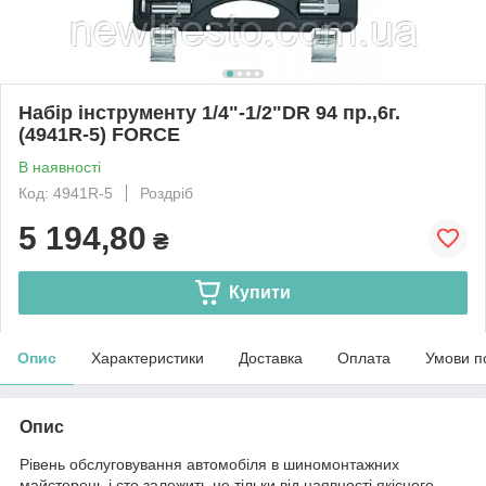
Набір інструменту 1/4"-1/2"DR 94 пр.,6г.
(4941R-5) FORCE
В наявності
Код: 4941R-5
Роздріб
5 194,80
₴
Купити
Опис
Характеристики
Доставка
Оплата
Умови п
Опис
Рівень обслуговування автомобіля в шиномонтажних
майстерень і сто залежить не тільки від наявності якісного