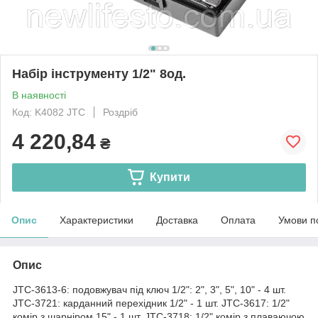
Набір інструменту 1/2" 8од.
В наявності
Код: K4082 JTC
Роздріб
4 220,84
₴
Купити
Опис
Характеристики
Доставка
Оплата
Умови п
Опис
JTC-3613-6: подовжувач під ключ 1/2": 2", 3", 5", 10" - 4 шт.
JTC-3721: карданний перехідник 1/2" - 1 шт. JTC-3617: 1/2"
комір з шарніром 15" - 1 шт. JTC-3718: 1/2" комір з плаваючою