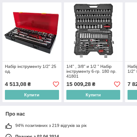
Набір інструменту 1/2" 25
1/4" , 3/8" и 1/2 " Набір
Набі
од.
інструменту 6-гр. 180 пр.
1/2"
41801
4 513,08
15 009,28
7 8
₴
₴
Купити
Купити
Про нас
94% позитивних з 219 відгуків за рік
Працює з 02.04.2014