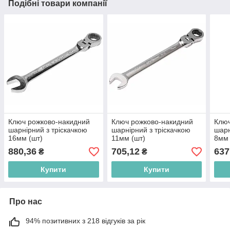
Подібні товари компанії
Ключ рожково-накидний
Ключ рожково-накидний
Ключ
шарнірний з тріскачкою
шарнірний з тріскачкою
шарн
16мм (шт)
11мм (шт)
8мм 
880,36
705,12
637
₴
₴
Купити
Купити
Про нас
94% позитивних з 218 відгуків за рік