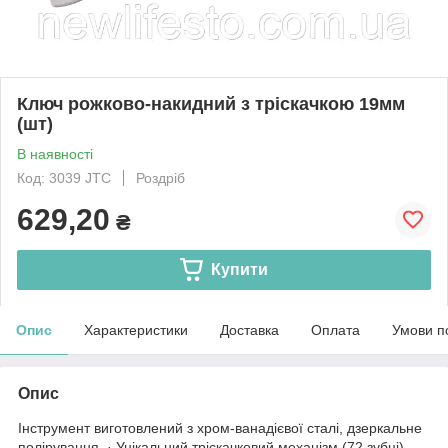
Ключ рожково-накидний з тріскачкою 19мм
(шт)
В наявності
Код: 3039 JTC
Роздріб
629,20
₴
Купити
Опис
Характеристики
Доставка
Оплата
Умови п
Опис
Інструмент виготовлений з хром-ванадієвої сталі, дзеркальне
полірування. · Унікальний тріскачковий механізм (72 зубці)