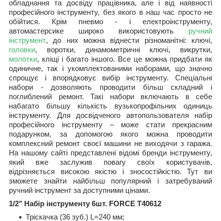
обладнання та досвіду працівника, але і від наявності
професійного інструменту, без якого в наш час просто не
обійтися. Крім пневмо - і електроінструменту,
автомастерсике широко використовують
ручний
інструмент
, до них можна віднести різноманітні: ключі,
головки
, воротки, динамометричні ключі, викрутки,
молотки
, кліщі і багато іншого. Все це можна придбати як
одиничне, так і укомплектованими наборами, що значно
спрощує і впорядковує вибір інструменту. Спеціальні
набори - дозволяють проводити більш складний і
поглиблений ремонт. Такі набори включають в себе
набагато більшу кількість вузькопрофільних одиниць
інструменту. Для досвідченого автопользователя набір
професійного інструменту – може стати прекрасним
подарунком, за допомогою якого можна проводити
комплексний ремонт своєї машини не виходячи з гаража.
На нашому сайті представлені відомі бренди інструменту,
який вже заслужив повагу своїх користувачів,
відрізняється високою якістю і зносостійкістю. Тут ви
зможете знайти найбільш популярний і затребуваний
ручний інструмент за доступними цінами.
1/2" Набір інструменту 6шт. FORCE T40612
Тріскачка (36 зуб.) L=240 мм;