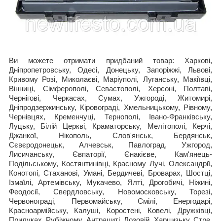
Ви можете отримати придбаний товар: Харкові,
Дніпропетровську, Одесі, Донецьку, Запоріжжі, Львові,
Кривому Розі, Миколаєві, Маріуполі, Луганську, Макіївці,
Вінниці, Сімферополі, Севастополі, Херсоні, Полтаві,
Чернігові, Черкасах, Сумах, Ужгороді, Житомирі,
Дніпродзержинську, Кіровограді, Хмельницькому, Рівному,
Чернівцях, Кременчуці, Тернополі, Івано-Франківську,
Луцьку, Білій Церкві, Краматорську, Мелітополі, Керчі,
Джанкої, Нікополь, Слов'янськ, Бердянськ,
Сєвєродонецьк, Алчевськ, Павлоград, Ужгород,
Лисичанську, Євпаторії, Єнакієве, Кам'янець-
Подільському, Костянтинівці, Красному Лучі, Олександрії,
Конотопі, Стаханові, Умані, Бердичеві, Броварах, Шостці,
Ізмаїлі, Артемівську, Мукачево, Ялті, Дрогобичі, Ніжині,
Феодосії, Свердловську, Новомосковську, Торезі,
Червонограді, Первомайську, Смілі, Енергодарі,
Красноармійську, Калуші, Коростені, Ковелі, Дружківці,
Прилуках, Рубіжному, Антрациті, Лозовій, Харцизьку, Стре,