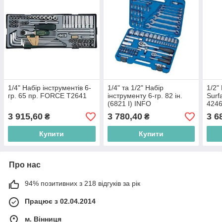
1/4" Набір інструментів 6-
1/4" та 1/2" Набір
1/2"
гр. 65 пр. FORCE T2641
інструменту 6-гр. 82 ін.
Surf
(6821 I) INFO
424
3 915,60
3 780,40
3 6
₴
₴
Купити
Купити
Про нас
94% позитивних з 218 відгуків за рік
Працює з 02.04.2014
м. Вінниця