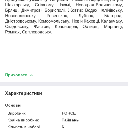
Шахтарську, Сніжному, Ізюмі, Новоград-Волинському,
Брянці, Димитрові, Борисполі, Жовтих Водах, Іллічівську,
Нововолинську, Ровеньках, Лубнах, Білгород-
Дністровському, Комсомольську, Новій Каховці, Каланчаку,
Скадовську, Фастові, Краснодоні, Охтирці, Марганці,
Ромнах, Світловодську.
Приховати
Характеристики
Основні
Виробник
FORCE
Країна виробник
Тайвань
Кількість в наборі
6