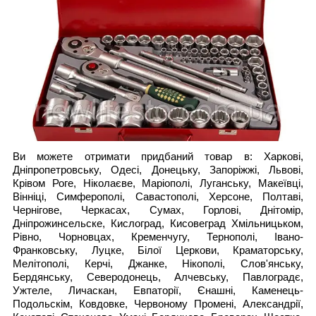
Ви можете отримати придбаний товар в: Харкові,
Дніпропетровську, Одесі, Донецьку, Запоріжжі, Львові,
Крівом Роге, Ніколаєве, Маріополі, Луганську, Макеївці,
Вінніці, Симферополі, Савастополі, Херсоне, Полтаві,
Чернігове, Черкасах, Сумах, Горлові, Днітомір,
Дніпрожинсельске, Кислоград, Кисовеград Хмільницьком,
Рівно, Чорновцах, Кременчугу, Тернополі, Івано-
Франковську, Луцке, Білої Церкови, Краматорську,
Мелітополі, Керчі, Джанке, Нікополі, Слов'янську,
Бердянську, Северодонець, Алчевську, Павлоградє,
Ужтеле, Личаскан, Евпаторії, Єнашні, Каменець-
Подольскім, Ковдовке, Червоному Промені, Александрії,