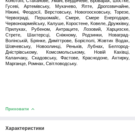
Конотопі, Стаханове, Умані, Бердичеве, Броварах, Шостке,
Гусеві, Артемівську, Мукачево, Ялте, Дрогозвичайне,
Ніжині, Феодосії, Верстовську, Новогоосковську, Торезе,
Червограді, Першомайс, Смере, Смере Енергодаре,
Червоноармейську, Калуше, Коростене, Ковеле, Дружківку,
Прилуках, Рубеном, Антраците, Лозовий, Харцизске,
Стрете, Шахтерсці, Сніжному, Родзинки, Новаград-
Волінській, Брянке, Диміттрове, Борісполі, Жовтих Водах,
Шовчевську, Новоолинці, Реньків, Лубнах, Белгород-
Дністрівському, Комсомольському, Новій Кахівці,
Каланчаку, Скадовську, Фастове, Краснодоне, Ахтирку,
Марганце, Ромнах, Світловодську.
Приховати
Характеристики