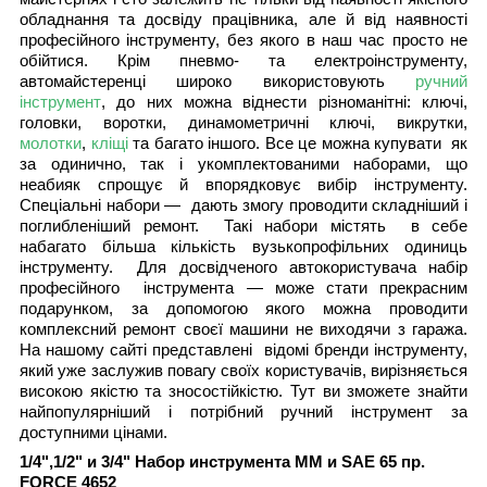
обладнання та досвіду працівника, але й від наявності
професійного інструменту, без якого в наш час просто не
обійтися. Крім пневмо- та електроінструменту,
автомайстеренці широко використовують
ручний
інструмент
, до них можна віднести різноманітні: ключі,
головки, воротки, динамометричні ключі, викрутки,
молотки
,
кліщі
та багато іншого. Все це можна купувати як
за одинично, так і укомплектованими наборами, що
неабияк спрощує й впорядковує вибір інструменту.
Спеціальні набори — дають змогу проводити складніший і
поглибленіший ремонт. Такі набори містять в себе
набагато більша кількість вузькопрофільних одиниць
інструменту. Для досвідченого автокористувача набір
професійного інструмента — може стати прекрасним
подарунком, за допомогою якого можна проводити
комплексний ремонт своєї машини не виходячи з гаража.
На нашому сайті представлені відомі бренди інструменту,
який уже заслужив повагу своїх користувачів, вирізняється
високою якістю та зносостійкістю. Тут ви зможете знайти
найпопулярніший і потрібний ручний інструмент за
доступними цінами.
1/4",1/2" и 3/4" Набор инструмента ММ и SAE 65 пр.
FORCE 4652