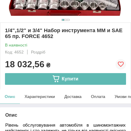
1/4",1/2" и 3/4" Набор инструмента ММ и SAE
65 пр. FORCE 4652
В наявності
Код: 4652
Роздріб
18 032,56
₴
Купити
Опис
Характеристики
Доставка
Оплата
Умови п
Опис
Рівень обслуговування автомобіля в шиномонтажних
майстернях і сто залежить не тільки від наявності якісного