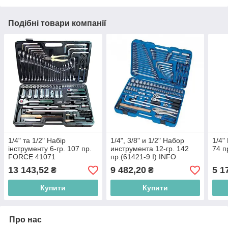
Подібні товари компанії
1/4" та 1/2" Набір
1/4", 3/8" и 1/2" Набор
1/4"
інструменту 6-гр. 107 пр.
инструмента 12-гр. 142
74 п
FORCE 41071
пр.(61421-9 I) INFO
13 143,52
9 482,20
5 1
₴
₴
Купити
Купити
Про нас