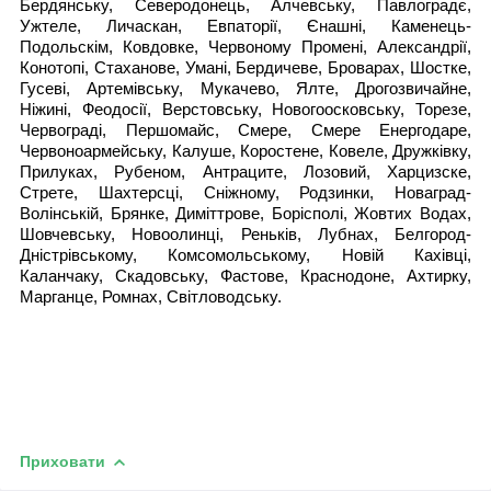
Бердянську, Северодонець, Алчевську, Павлоградє,
Ужтеле, Личаскан, Евпаторії, Єнашні, Каменець-
Подольскім, Ковдовке, Червоному Промені, Александрії,
Конотопі, Стаханове, Умані, Бердичеве, Броварах, Шостке,
Гусеві, Артемівську, Мукачево, Ялте, Дрогозвичайне,
Ніжині, Феодосії, Верстовську, Новогоосковську, Торезе,
Червограді, Першомайс, Смере, Смере Енергодаре,
Червоноармейську, Калуше, Коростене, Ковеле, Дружківку,
Прилуках, Рубеном, Антраците, Лозовий, Харцизске,
Стрете, Шахтерсці, Сніжному, Родзинки, Новаград-
Волінській, Брянке, Диміттрове, Борісполі, Жовтих Водах,
Шовчевську, Новоолинці, Реньків, Лубнах, Белгород-
Дністрівському, Комсомольському, Новій Кахівці,
Каланчаку, Скадовську, Фастове, Краснодоне, Ахтирку,
Марганце, Ромнах, Світловодську.
Приховати