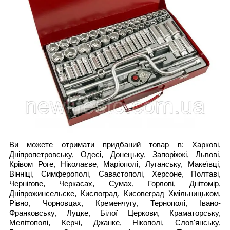
Ви можете отримати придбаний товар в: Харкові,
Дніпропетровську, Одесі, Донецьку, Запоріжжі, Львові,
Крівом Роге, Ніколаєве, Маріополі, Луганську, Макеївці,
Вінніці, Симферополі, Савастополі, Херсоне, Полтаві,
Чернігове, Черкасах, Сумах, Горлові, Днітомір,
Дніпрожинсельске, Кислоград, Кисовеград Хмільницьком,
Рівно, Чорновцах, Кременчугу, Тернополі, Івано-
Франковську, Луцке, Білої Церкови, Краматорську,
Мелітополі, Керчі, Джанке, Нікополі, Слов'янську,