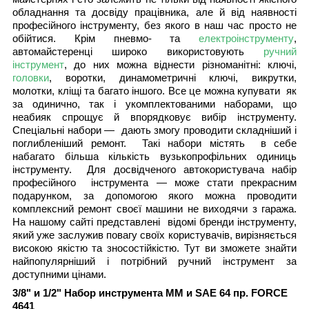
обладнання та досвіду працівника, але й від наявності
професійного інструменту, без якого в наш час просто не
обійтися. Крім пневмо- та
електроінструменту
,
автомайстеренці широко використовують
ручний
інструмент
, до них можна віднести різноманітні: ключі,
головки
, воротки, динамометричні ключі, викрутки,
молотки, кліщі та багато іншого. Все це можна купувати як
за одинично, так і укомплектованими наборами, що
неабияк спрощує й впорядковує вибір інструменту.
Спеціальні набори — дають змогу проводити складніший і
поглибленіший ремонт. Такі набори містять в себе
набагато більша кількість вузькопрофільних одиниць
інструменту. Для досвідченого автокористувача набір
професійного інструмента — може стати прекрасним
подарунком, за допомогою якого можна проводити
комплексний ремонт своєї машини не виходячи з гаража.
На нашому сайті представлені відомі бренди інструменту,
який уже заслужив повагу своїх користувачів, вирізняється
високою якістю та зносостійкістю. Тут ви зможете знайти
найпопулярніший і потрібний ручний інструмент за
доступними цінами.
3/8" и 1/2" Набор инструмента ММ и SAE 64 пр. FORCE
4641