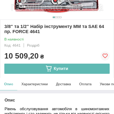
3/8" та 1/2" Набір інструменту ММ та SAE 64
пр. FORCE 4641
В наявності
Код: 4641
Роздріб
10 509,20
₴
Купити
Опис
Характеристики
Доставка
Оплата
Умови п
Опис
Рівень обслуговування автомобіля в шиномонтажних
майстернях і сто залежить не тільки від наявності якісного