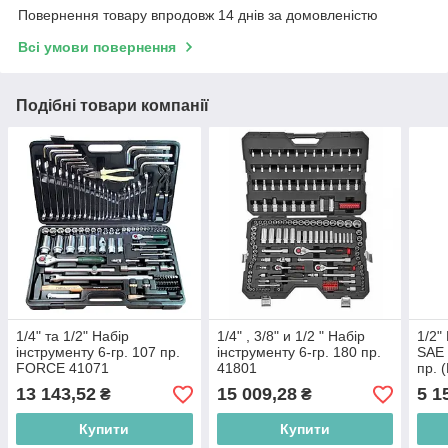
Повернення товару впродовж 14 днів за домовленістю
Всі умови повернення
Подібні товари компанії
1/4" та 1/2" Набір
1/4" , 3/8" и 1/2 " Набір
1/2"
інструменту 6-гр. 107 пр.
інструменту 6-гр. 180 пр.
SAE 
FORCE 41071
41801
пр. 
13 143,52
15 009,28
5 1
₴
₴
Купити
Купити