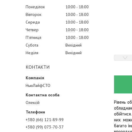
Понеділок
10:00
18:00
Вівторок
10:00
18:00
Середа
10:00
18:00
Четвер
10:00
18:00
Пʼятниця
10:00
18:00
Субота
Вихідний
Неділя
Вихідний
КОНТАКТИ
НьюЛайфСТО
Рівень о
Олексій
обладнан
обійтися
+380 (66) 121-89-99
них можн
багато і
+380 (99) 073-70-37
впорядко