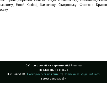
ьському, Новій Кахівці, Каланчаку, Скадовську, Фастове, Красн
дську.
Сайт створений на маркетплейсі
Prom.ua
Продавець на Bigl.ua
НьюЛайфСТО |
Поскаржитися на контент
|
Політика конфіденційності
Select Language
▼