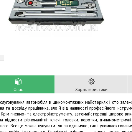
Опис
Характеристики
бслуговування автомобіля в шиномонтажних майстернях і сто залежит
ня та досвіду працівника, але й від наявності професійного інструм
. Крім пневмо- та електроінструменту, автомайстеренці широко в
а віднести різноманітні: ключі, головки, воротки, динамометричні
ншого. Все це можна купувати як за одинично, так і укомплектован
вує вибір інструменту. Спеціальні набори — дають змогу пров