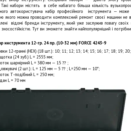
Такі набори містять в себе набагато більша кількість вузькопр
ного автокористувача набір професійного інструмента — може
ю якого можна проводити комплексний ремонт своєї машини не ви
лені відомі бренди інструменту, який уже заслужив повагу своїх 
а зносостійкістю. Тут ви зможете знайти найпопулярніший і потрібн
ор инструмента 12-гр. 24 пр. (10-
32 мм
) FORCE 4243-9
овки 12-гранні (HEX) (18 шт.): 10; 11; 12; 13; 14; 15; 16; 17; 18; 19; 20;
щотка (24 зуб.) L = 2555 мм;
оток шарнірний L = 380 мм — 15 ⁇ ;
овжувачі (2 шт.): L = 125 мм — 5 ⁇ ; L=250 мм — 10″;
оток Т-подібний L = 250 мм;
дан L = 70 мм