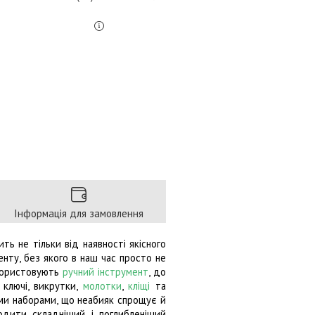
Інформація для замовлення
ь не тільки від наявності якісного
енту, без якого в наш час просто не
икористовують
ручний інструмент
, до
 ключі, викрутки,
молотки
,
кліщі
та
ими наборами, що неабияк спрощує й
одити складніший і поглибленіший