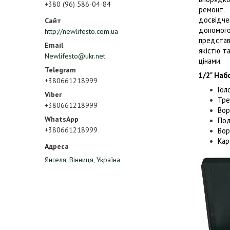
+380 (96) 586-04-84
ремонт. 
досвідче
допомого
http://newlifesto.com.ua
представ
якістю т
Newlifesto@ukr.net
цінами.
1/2" Наб
+380661218999
Гол
Тре
+380661218999
Вор
Под
+380661218999
Вор
Кар
Янгеля, Вінниця, Україна