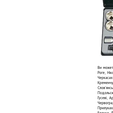
Ви может
Роге, Нік
Черкасах
Кременчуг
Слов'янс
Подольскі
Гусеві, 
Червогра
Прилуках
Брянке, Д