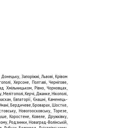
онецьку, Запоріжжі, Львові, Крівом
тополі, Херсоне, Полтаві, Чернігове,
ад Хмільницьком, Рівно, Чорновцах,
 Мелітополі, Керчі, Джанке, Нікополі,
аскан, Евпаторії, Єнашні, Каменець-
Умані, Бердичеве, Броварах, Шостке,
стовську, Новогоосковську, Торезе,
ше, Коростене, Ковеле, Дружківку,
ому, Родзинки, Новаград-Волінській,
в, Лубнах, Белгород-Дністрівському,