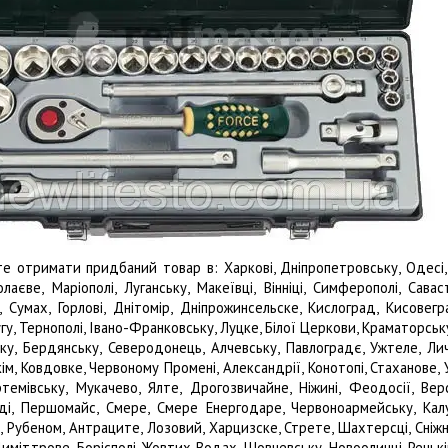
е отримати придбаний товар в: Харкові, Дніпропетровську, Одесі, Д
олаєве, Маріополі, Луганську, Макеївці, Вінніці, Симферополі, Савас
, Сумах, Горлові, Днітомір, Дніпрожинсельске, Кислоград, Кисовегр
у, Тернополі, Івано-Франковську, Луцке, Білої Церкови, Краматорську,
ьку, Бердянську, Северодонець, Алчевську, Павлоградє, Ужтеле, Лич
м, Ковдовке, Червоному Промені, Александрії, Конотопі, Стаханове, 
Артемівську, Мукачево, Ялте, Дрогозвичайне, Ніжині, Феодосії, Вер
ді, Першомайс, Смере, Смере Енергодаре, Червоноармейську, Калу
, Рубеном, Антраците, Лозовий, Харцизске, Стрете, Шахтерсці, Сніжн
иміттрове, Борісполі, Жовтих Водах, Шовчевську, Новоолинці, Ренькі