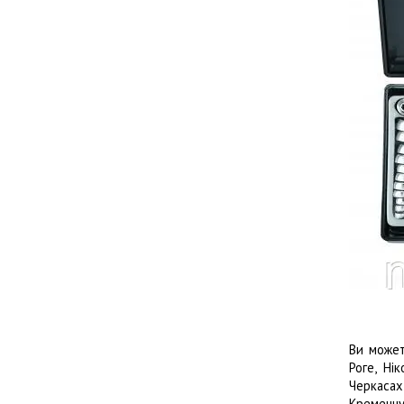
Ви может
Роге, Нік
Черкасах
Кременчуг