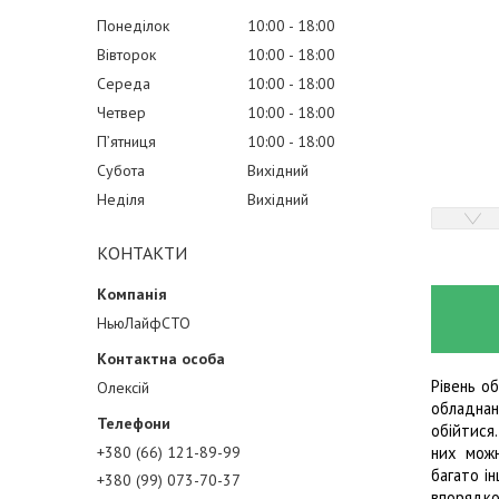
Понеділок
10:00
18:00
Вівторок
10:00
18:00
Середа
10:00
18:00
Четвер
10:00
18:00
Пʼятниця
10:00
18:00
Субота
Вихідний
Неділя
Вихідний
КОНТАКТИ
НьюЛайфСТО
Рівень о
Олексій
обладнан
обійтися
+380 (66) 121-89-99
них можн
багато і
+380 (99) 073-70-37
впорядко