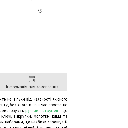
Інформація для замовлення
ь не тільки від наявності якісного
енту, без якого в наш час просто не
користовують
ручний інструмент
, до
ключі, викрутки, молотки, кліщі та
ими наборами, що неабияк спрощує й
одити складніший і поглибленіший