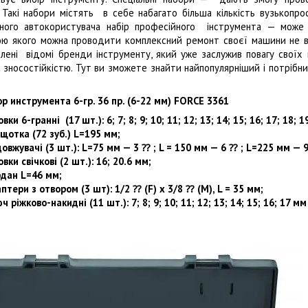
Такі набори містять в себе набагато більша кількість вузькопр
ного автокористувача набір професійного інструмента — може
ю якого можна проводити комплексний ремонт своєї машини не ви
лені відомі бренди інструменту, який уже заслужив повагу своїх 
а зносостійкістю. Тут ви зможете знайти найпопулярніший і потрібн
ор инструмента 6-гр. 36 пр. (6-
22 мм
) FORCE 3361
овки 6-гранні (17 шт.): 6; 7; 8; 9; 10; 11; 12; 13; 14; 15; 16; 17; 18; 1
щотка (72 зуб.) L=195 мм;
овжувачі (3 шт.): L=75 мм — 3 ⁇ ; L = 150 мм — 6 ⁇ ; L=225 мм — 9
овки свічкові (2 шт.): 16;
20.6 мм
;
дан L=46 мм;
птери з отвором (3 шт): 1/2 ⁇ (F) x 3/8 ⁇ (M), L = 35 мм;
ч ріжково-накидні (11 шт.): 7; 8; 9; 10; 11; 12; 13; 14; 15; 16; 17 мм