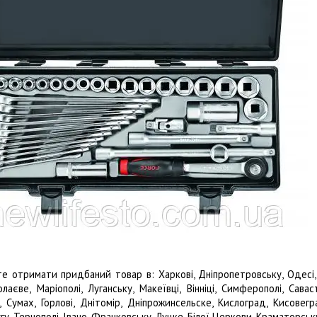
е отримати придбаний товар в: Харкові, Дніпропетровську, Одесі, Д
олаєве, Маріополі, Луганську, Макеївці, Вінніці, Симферополі, Савас
, Сумах, Горлові, Днітомір, Дніпрожинсельске, Кислоград, Кисовегр
у, Тернополі, Івано-Франковську, Луцке, Білої Церкови, Краматорську,