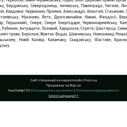
ьку, Бердянську, Северодонець, Алчевську, Павлоградє, Ужтеле, Лич
м, Ковдовке, Червоному Промені, Александрії, Конотопі, Стаханове, 
Артемівську, Мукачево, Ялте, Дрогозвичайне, Ніжині, Феодосії, Вер
ді, Першомайс, Смере, Смере Енергодаре, Червоноармейську, Калу
, Рубеном, Антраците, Лозовий, Харцизске, Стрете, Шахтерсці, Сніжн
иміттрове, Борісполі, Жовтих Водах, Шовчевську, Новоолинці, Ренькі
ьському, Новій Кахівці, Каланчаку, Скадовську, Фастове, Красн
дську.
Сайт створений на маркетплейсі
Prom.ua
Продавець на Bigl.ua
НьюЛайфСТО |
Поскаржитися на контент
|
Політика конфіденційності
Select Language
▼