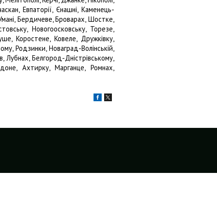
аскан, Евпаторії, Єнашні, Каменець-
Умані, Бердичеве, Броварах, Шостке,
стовську, Новогоосковську, Торезе,
ше, Коростене, Ковеле, Дружківку,
ому, Родзинки, Новаград-Волінській,
в, Лубнах, Белгород-Дністрівському,
одоне, Ахтирку, Марганце, Ромнах,