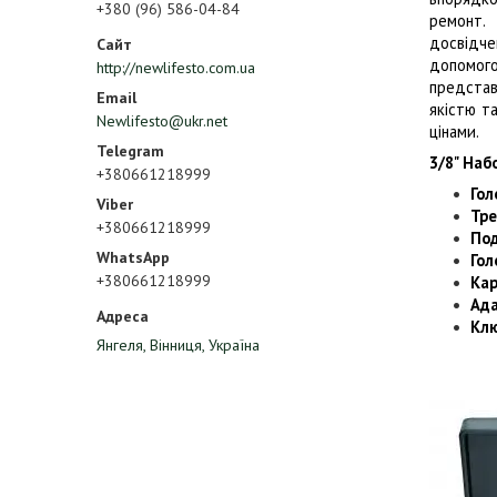
+380 (96) 586-04-84
ремонт. 
досвідче
допомого
http://newlifesto.com.ua
представ
якістю т
Newlifesto@ukr.net
цінами.
3/8" Наб
+380661218999
Гол
Тре
+380661218999
Под
Гол
+380661218999
Кар
Ада
Клю
Янгеля, Вінниця, Україна