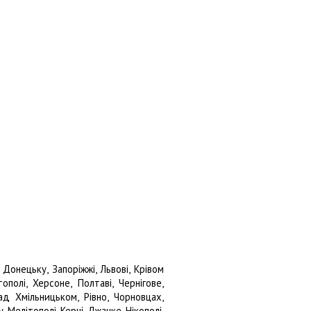
онецьку, Запоріжжі, Львові, Крівом
тополі, Херсоне, Полтаві, Чернігове,
ад Хмільницьком, Рівно, Чорновцах,
 Мелітополі, Керчі, Джанке, Нікополі,