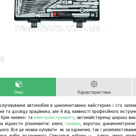
Опис
Характеристики
бслуговування автомобіля в шиномонтажних майстернях і сто залежит
ня та досвіду працівника, але й від наявності професійного інструм
. Крім пневмо- та
електроінструменту
, автомайстеренці широко ви
а віднести різноманітні: ключі,
головки
, воротки, динамометричні 
ншого. Все це можна купувати як за одинично, так і укомплектован
вує вибір інструменту. Спеціальні набори — дають змогу пров