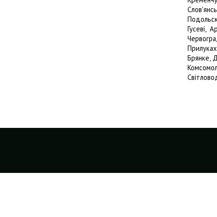
Слов'янс
Подольскі
Гусеві, 
Червогра
Прилуках
Брянке, Д
Комсомол
Світлово