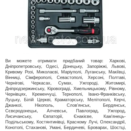
Ви можете отримати придбаний товар: Харкові,
Дніпропетровську, Одесі, Донецьку, Запоріжжі, Львові,
Кривому Розі, Миколаєві, Маріуполі, Луганську, Макіївці,
Вінниці, Сімферополі, Севастополі, Херсоні, Полтаві,
Чернігові, Черкасах, Сумах, Ужгороді, Житомирі,
Дніпродзержинську, Кіровограді, Хмельницькому, Рівному,
Чернівцях, Кременчуці, Тернополі, Івано-Франківську,
Луцьку, Білій Церкві, Краматорську, Мелітополі, Керчі,
Джанкої, Нікополь, Слов'янськ, Бердянськ,
Сєвєродонецьк, Алчевськ, Павлоград, Ужгород,
Лисичанську, Євпаторії, Єнакієве, Кам'янець-
Подільському, Костянтинівці, Красному Лучі, Олександрії,
Конотопі, Стаханові, Умані, Бердичеві, Броварах, Шостці,