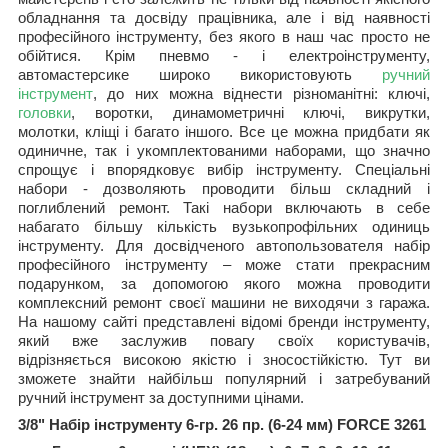
обладнання та досвіду працівника, але і від наявності
професійного інструменту, без якого в наш час просто не
обійтися. Крім пневмо - і електроінструменту,
автомастерсике широко використовують
ручний
інструмент
, до них можна віднести різноманітні: ключі,
головки
, воротки, динамометричні ключі, викрутки,
молотки, кліщі і багато іншого. Все це можна придбати як
одиничне, так і укомплектованими наборами, що значно
спрощує і впорядковує вибір інструменту. Спеціальні
набори - дозволяють проводити більш складний і
поглиблений ремонт. Такі набори включають в себе
набагато більшу кількість вузькопрофільних одиниць
інструменту. Для досвідченого автопользователя набір
професійного інструменту – може стати прекрасним
подарунком, за допомогою якого можна проводити
комплексний ремонт своєї машини не виходячи з гаража.
На нашому сайті представлені відомі бренди інструменту,
який вже заслужив повагу своїх користувачів,
відрізняється високою якістю і зносостійкістю. Тут ви
зможете знайти найбільш популярний і затребуваний
ручний інструмент за доступними цінами.
3/8" Набір інструменту 6-гр. 26 пр. (6-
24 мм
) FORCE 3261