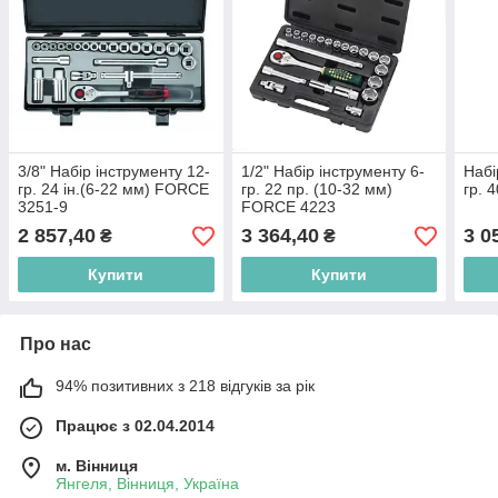
3/8" Набір інструменту 12-
1/2" Набір інструменту 6-
Набі
гр. 24 ін.(6-22 мм) FORCE
гр. 22 пр. (10-32 мм)
гр. 
3251-9
FORCE 4223
2 857,40
3 364,40
3 0
₴
₴
Купити
Купити
Про нас
94% позитивних з 218 відгуків за рік
Працює з 02.04.2014
м. Вінниця
Янгеля, Вінниця, Україна