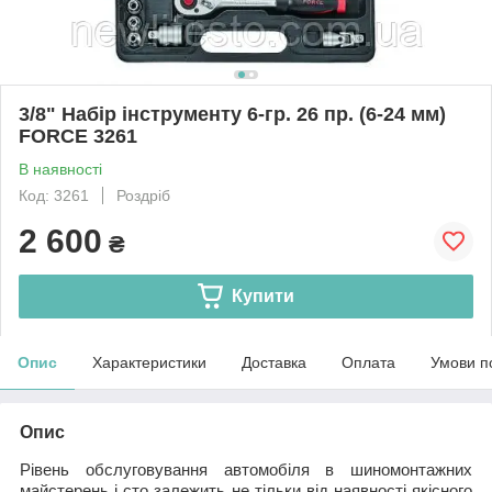
3/8" Набір інструменту 6-гр. 26 пр. (6-24 мм)
FORCE 3261
В наявності
Код: 3261
Роздріб
2 600
₴
Купити
Опис
Характеристики
Доставка
Оплата
Умови п
Опис
Рівень обслуговування автомобіля в шиномонтажних
майстерень і сто залежить не тільки від наявності якісного