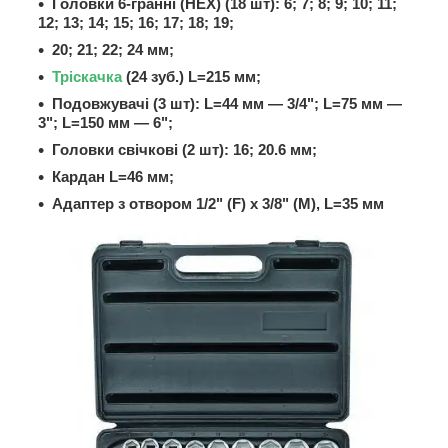
Головки 6-гранні (HEX) (18 шт): 6; 7; 8; 9; 10; 11;
12; 13; 14; 15; 16; 17; 18; 19;
20; 21; 22;
24 мм
;
Тріскачка
(24 зуб.) L=215 мм;
Подовжувачі (3 шт): L=44 мм — 3/4"; L=75 мм —
3"; L=150 мм — 6";
Головки свічкові (2 шт): 16;
20.6 мм
;
Кардан L=46 мм;
Адаптер з отвором 1/2" (F) x 3/8" (M), L=35 мм