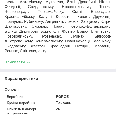
Ізмаїлі, Артемівську, Мукачево, Ялті, Дрогобичі, Ніжині,
Феодосії, Свердловську, Новомосковську, Торезі,
Червонограді, Первомайську, Смілі, Енергодарі,
Красноармійську, Калуші, Коростені, Ковелі, Дружківці,
Прилуках, Рубіжному, Антрациті, Лозовій, Харцизьку, Стре,
Шахтарську, Сніжному, Ізюмі, Новоград-Волинському,
Брянці, Димитрові, Борисполі, Жовтих Водах, Іллічівську,
Нововолинську, Ровеньках, Лубнах, Білгород-
Дністровському, Комсомольську, Новій Каховці, Каланчаку,
Скадовську, Фастові, Краснодоні, Охтирці, Марганці,
Ромнах, Світловодську.
Приховати
Характеристики
Основні
Виробник
FORCE
Країна виробник
Тайвань
Кількість в наборі
26
інструментів