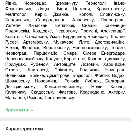
Рівно, Чорновцах, Кременчугу, Тернополі, Івано-
Франковську, Луцке, Білої Церкови, Краматорську,
Мелітополі, Керчі, Джанке, Нікополі, Слов'янську,
Бердянську, Северодонець, Алчевську, Павлоградє,
Ужтеле, Личаскан, Евпаторії, Єнашні, Каменець-
Подольскім, Ковдовке, Червоному Промені, Александрії,
Конотопі, Стаханове, Умані, Бердичеве, Броварах, Шостке,
Гусеві, Артемівську, Мукачево, Ялте, Дрогозвичайне,
Ніжині, Феодосії, Верстовську, Новогоосковську, Торезе,
Червограді, Першомайс, Смере, Смере Енергодаре,
Червоноармейську, Калуше, Коростене, Ковеле, Дружківку,
Прилуках, Рубеном, Антраците, Лозовий, Харцизске,
Стрете, Шахтерсці, Сніжному, Родзинки, Новаград-
Волінській, Брянке, Диміттрове, Борісполі, Жовтих Водах,
Шовчевську, Новоолинці, Реньків, Лубнах, Белгород-
Дністрівському, Комсомольському, Новій Кахівці,
Каланчаку, Скадовську, Фастове, Краснодоне, Ахтирку,
Марганце, Ромнах, Світловодську.
Приховати
Характеристики