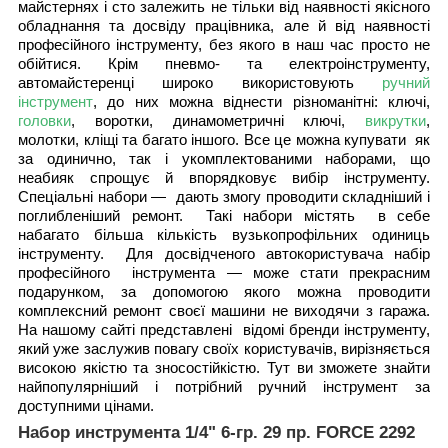
майстернях і сто залежить не тільки від наявності якісного
обладнання та досвіду працівника, але й від наявності
професійного інструменту, без якого в наш час просто не
обійтися. Крім пневмо- та електроінструменту,
автомайстеренці широко використовують
ручний
інструмент
, до них можна віднести різноманітні: ключі,
головки
, воротки, динамометричні ключі,
викрутки
,
молотки, кліщі та багато іншого. Все це можна купувати як
за одинично, так і укомплектованими наборами, що
неабияк спрощує й впорядковує вибір інструменту.
Спеціальні набори — дають змогу проводити складніший і
поглибленіший ремонт. Такі набори містять в себе
набагато більша кількість вузькопрофільних одиниць
інструменту. Для досвідченого автокористувача набір
професійного інструмента — може стати прекрасним
подарунком, за допомогою якого можна проводити
комплексний ремонт своєї машини не виходячи з гаража.
На нашому сайті представлені відомі бренди інструменту,
який уже заслужив повагу своїх користувачів, вирізняється
високою якістю та зносостійкістю. Тут ви зможете знайти
найпопулярніший і потрібний ручний інструмент за
доступними цінами.
Набор инструмента 1/4" 6-гр. 29 пр. FORCE 2292