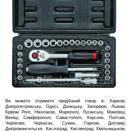
Ви можете отримати придбаний товар в: Харкові,
Дніпропетровську, Одесі, Донецьку, Запоріжжі, Львові,
Крівом Роге, Ніколаєве, Маріополі, Луганську, Макеївці,
Вінніці, Симферополі, Савастополі, Херсоне, Полтаві,
Чернігове, Черкасах, Сумах, Горлові, Днітомір,
Дніпрожинсельске, Кислоград, Кисовеград Хмільницьком,