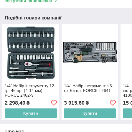
Всі умови повернення
Подібні товари компанії
1/4" Набір інструменту 12-
1/4" Набір інструментів 6-
1/4" 
гр. 46 пр. (4-14 мм)
гр. 65 пр. FORCE T2641
інст
FORCE 2462-9
418
2 298,40
3 915,60
15 
₴
₴
Купити
Купити
Про нас