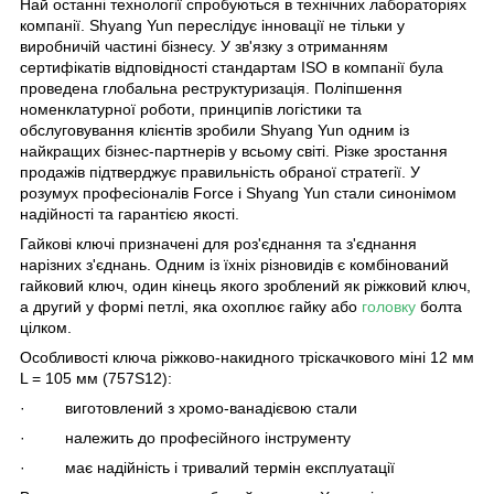
Най останні технології спробуються в технічних лабораторіях
компанії. Shyang Yun переслідує інновації не тільки у
виробничій частині бізнесу. У зв'язку з отриманням
сертифікатів відповідності стандартам ISO в компанії була
проведена глобальна реструктуризація. Поліпшення
номенклатурної роботи, принципів логістики та
обслуговування клієнтів зробили Shyang Yun одним із
найкращих бізнес-партнерів у всьому світі. Різке зростання
продажів підтверджує правильність обраної стратегії. У
розумух професіоналів Force і Shyang Yun стали синонімом
надійності та гарантією якості.
Гайкові ключі призначені для роз'єднання та з'єднання
нарізних з'єднань. Одним із їхніх різновидів є комбінований
гайковий ключ, один кінець якого зроблений як ріжковий ключ,
а другий у формі петлі, яка охоплює гайку або
головку
болта
цілком.
Особливості ключа ріжково-накидного тріскачкового міні 12 мм
L = 105 мм (757S12):
· виготовлений з хромо-ванадієвою стали
· належить до професійного інструменту
· має надійність і тривалий термін експлуатації