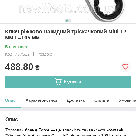
Ключ ріжково-накидний тріскачковий міні 12
мм L=105 мм
В наявності
Код: 757S12
Роздріб
488,80
₴
Купити
Опис
Характеристики
Доставка
Оплата
Умови п
Опис
Торговий бренд Force
— це власність тайванської компанії
"Shyang Yun Hardware Co., Ltd". Вона створена 1984 року та