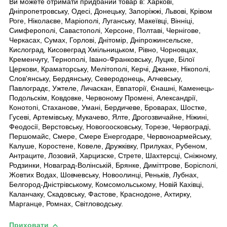
Ви можете отримати придбаний товар в: Харкові,
Дніпропетровську, Одесі, Донецьку, Запоріжжі, Львові, Крівом
Роге, Ніколаєве, Маріополі, Луганську, Макеївці, Вінніці,
Симферополі, Савастополі, Херсоне, Полтаві, Чернігове,
Черкасах, Сумах, Горлові, Днітомір, Дніпрожинсельске,
Кислоград, Кисовеград Хмільницьком, Рівно, Чорновцах,
Кременчугу, Тернополі, Івано-Франковську, Луцке, Білої
Церкови, Краматорську, Мелітополі, Керчі, Джанке, Нікополі,
Слов'янську, Бердянську, Северодонець, Алчевську,
Павлоградє, Ужтеле, Личаскан, Евпаторії, Єнашні, Каменець-
Подольскім, Ковдовке, Червоному Промені, Александрії,
Конотопі, Стаханове, Умані, Бердичеве, Броварах, Шостке,
Гусеві, Артемівську, Мукачево, Ялте, Дрогозвичайне, Ніжині,
Феодосії, Верстовську, Новогоосковську, Торезе, Червограді,
Першомайс, Смере, Смере Енергодаре, Червоноармейську,
Калуше, Коростене, Ковеле, Дружківку, Прилуках, Рубеном,
Антраците, Лозовий, Харцизске, Стрете, Шахтерсці, Сніжному,
Родзинки, Новаград-Волінській, Брянке, Диміттрове, Борісполі,
Жовтих Водах, Шовчевську, Новоолинці, Реньків, Лубнах,
Белгород-Дністрівському, Комсомольському, Новій Кахівці,
Каланчаку, Скадовську, Фастове, Краснодоне, Ахтирку,
Марганце, Ромнах, Світловодську.
Приховати