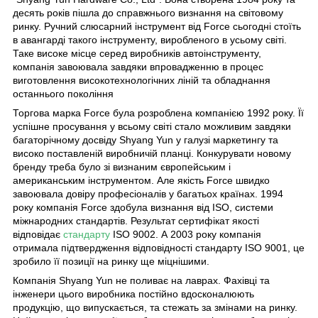
десять років пішла до справжнього визнання на світовому
ринку. Ручний слюсарний інструмент від Force сьогодні стоїть
в авангарді такого інструменту, виробленого в усьому світі.
Таке високе місце серед виробників автоінструменту,
компанія завоювала завдяки впровадженню в процес
виготовлення високотехнологічних ліній та обладнання
останнього покоління
Торгова марка Force була розроблена компанією 1992 року. Її
успішне просування у всьому світі стало можливим завдяки
багаторічному досвіду Shyang Yun у галузі маркетингу та
високо поставленій виробничій планці. Конкурувати новому
бренду треба було зі визнаним європейським і
американським інструментом. Але якість Force швидко
завоювала довіру професіоналів у багатьох країнах. 1994
року компанія Force здобула визнання від ISO, системи
міжнародних стандартів. Результат сертифікат якості
відповідає
стандарту
ISO 9002. А 2003 року компанія
отримала підтвердження відповідності стандарту ISO 9001, це
зробило її позиції на ринку ще міцнішими.
Компанія Shyang Yun не поливає на лаврах. Фахівці та
інженери цього виробника постійно вдосконалюють
продукцію, що випускається, та стежать за змінами на ринку.