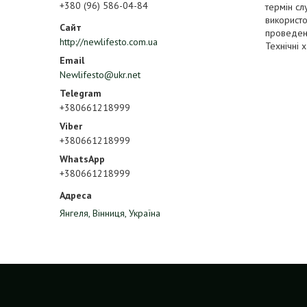
+380 (96) 586-04-84
термін сл
використо
проведенн
http://newlifesto.com.ua
Технічні 
Newlifesto@ukr.net
+380661218999
+380661218999
+380661218999
Янгеля, Вінниця, Україна