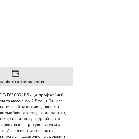
мація для замовлення
GE F-T830031DS - це професійний
ом та масою до 2,5 тонн. Він має
 невеликий зазор між днищем та
автомобіля та корпус домкрата від
 домкрата, двоплунжерний насос
працюватиме за рахунок другого.
за 2.5 тонни. Довговічність:
ння осі лапи дозволяє продовжити