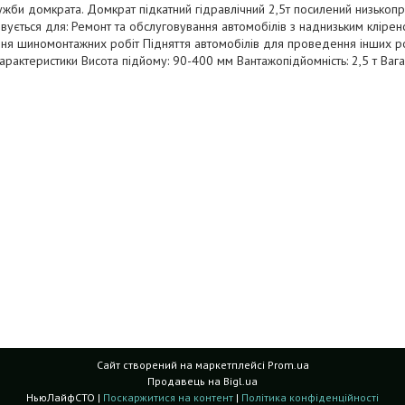
ужби домкрата. Домкрат підкатний гідравлічний 2,5т посилений низьк
вується для: Ремонт та обслуговування автомобілів з наднизьким клірен
я шиномонтажних робіт Підняття автомобілів для проведення інших ро
характеристики Висота підйому: 90-400 мм Вантажопідйомність: 2,5 т Вага:
Сайт створений на маркетплейсі
Prom.ua
Продавець на Bigl.ua
НьюЛайфСТО |
Поскаржитися на контент
|
Політика конфіденційності