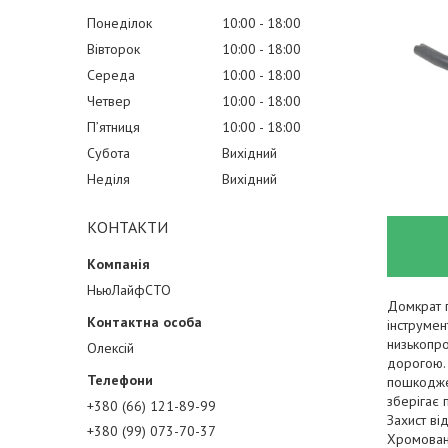
Понеділок
10:00
18:00
Вівторок
10:00
18:00
Середа
10:00
18:00
Четвер
10:00
18:00
Пʼятниця
10:00
18:00
Субота
Вихідний
Неділя
Вихідний
КОНТАКТИ
НьюЛайфСТО
Домкрат п
інструмен
низькопро
Олексій
дорогою. 
пошкоджен
зберігає 
+380 (66) 121-89-99
Захист ві
+380 (99) 073-70-37
Хромовані