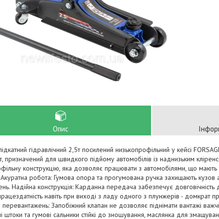
Опис
Інфор
ідкатний гідравлічний 2,5т посилений низькопрофільний у кейсі FORSA
т, призначений для швидкого підйому автомобілів із наднизьким кліренс
фільну конструкцію, яка дозволяє працювати з автомобілями, що мають
Акуратна робота: Гумова опора та прогумована ручка захищають кузов 
ь. Надійна конструкція: Карданна передача забезпечує довговічність
працездатність навіть при виході з ладу одного з плунжерів - домкрат 
д перевантажень: Запобіжний клапан не дозволяє піднімати вантажі важчі 
 штоки та гумові сальники стійкі до зношування, маслянка для змащува