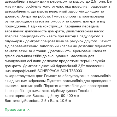
автомобілів із наднизьким кліренсом та масою до 2,5 тонн. Він
має низькопрофільну конструкцію, яка дозволяє працювати з
автомобілями, що мають невеликий зазор між днищем та
дорогою. Акуратна робота: Гумова опора та прогумована
ручка захищають кузов автомобіля та корпус домкрата від
пошкоджень. Надійна конструкція: Карданна передача
забезпечує довговічність домкрата, двоплунжерний насос
зберігає працездатність навіть при виході з ладу одного з
плунжерів - домкрат працюватиме за рахунок другого. Захист
від перевантажень: Запобіжний клапан не дозволяє піднімати
вантажі важчі за 3 тонни. Довговічність: Хромовані штоки та
гумові сальники стійкі до зношування, маслянка для
змащування осі лапи дозволяє продовжити термін служби
домкрата. Домкрат підкатний гідравлічний 2,5т посилений
низькопрофільний SCHEPPACH SCH-T830031
використовується для: Ремонт та обслуговування автомобілів
з наднизьким кліренсом Підняття автомобілів для проведення
шиномонтажних робіт Підняття автомобілів для проведення
інших робіт, що вимагають підйому кузова Технічні
характеристики Висота підйому: 90-400 мм
Вантажопідйомність: 2,5 т Вага: 10,6 кг
Приховати