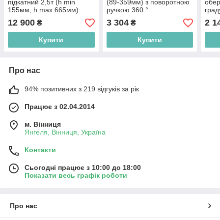
підкатний 2,5т (h min
(89-359мм) з поворотною
обер
155мм, h max 665мм)
ручкою 360 °
град
ROCKFORCE RF-T830023
ROCKFORCE RF-
max 
12 900
3 304
2 1
₴
₴
T825010R
кейс
Купити
Купити
Про нас
94% позитивних з 219 відгуків за рік
Працює з 02.04.2014
м. Вінниця
Янгеля, Вінниця, Україна
Контакти
Сьогодні працює з 10:00 до 18:00
Показати весь графік роботи
Про нас