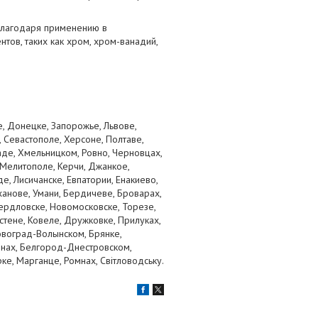
благодаря применению в
тов, таких как хром, хром-ванадий,
, Донецке, Запорожье, Львове,
 Севастополе, Херсоне, Полтаве,
аде, Хмельницком, Ровно, Черновцах,
 Мелитополе, Керчи, Джанкое,
, Лисичанске, Евпатории, Енакиево,
ханове, Умани, Бердичеве, Броварах,
ердловске, Новомосковске, Торезе,
тене, Ковеле, Дружковке, Прилуках,
овоград-Волынском, Брянке,
бнах, Белгород-Днестровском,
ке, Марганце, Ромнах, Світловодську.