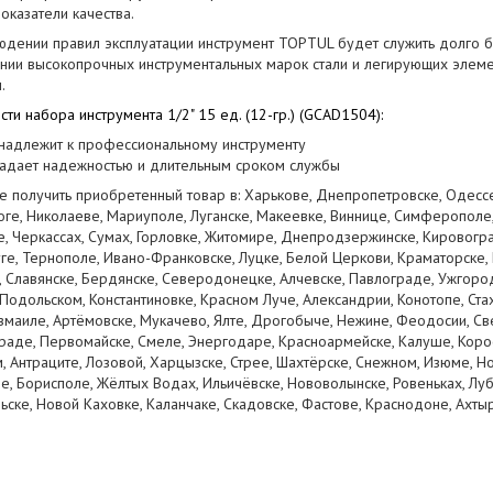
оказатели качества.
юдении правил эксплуатации инструмент
TOPTUL
будет служить долго 
нии высокопрочных инструментальных марок стали и легирующих элемен
.
ти набора инструмента 1/2" 15 ед. (12-гр.)
(GCAD1504
):
надлежит к профессиональному инструменту
адает надежностью и длительным сроком службы
 получить приобретенный товар в: Харькове, Днепропетровске, Одессе
ге, Николаеве, Мариуполе, Луганске, Макеевке, Виннице, Симферополе,
, Черкассах, Сумах, Горловке, Житомире, Днепродзержинске, Кировогр
е, Тернополе, Ивано-Франковске, Луцке, Белой Церкови, Краматорске,
 Славянске, Бердянске, Северодонецке, Алчевске, Павлограде, Ужгороде
одольском, Константиновке, Красном Луче, Александрии, Конотопе, Ста
змаиле, Артёмовске, Мукачево, Ялте, Дрогобыче, Нежине, Феодосии, Св
аде, Первомайске, Смеле, Энергодаре, Красноармейске, Калуше, Корос
 Антраците, Лозовой, Харцызске, Стрее, Шахтёрске, Снежном, Изюме, Н
, Борисполе, Жёлтых Водах, Ильичёвске, Нововолынске, Ровеньках, Лу
ске, Новой Каховке, Каланчаке, Скадовске, Фастове, Краснодоне, Ахтыр