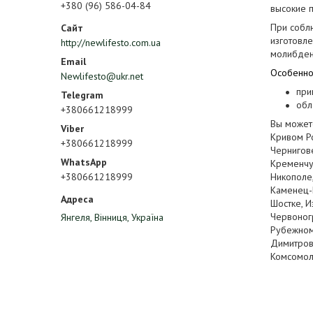
+380 (96) 586-04-84
высокие п
При собл
изготовле
http://newlifesto.com.ua
молибден
Особеннос
Newlifesto@ukr.net
при
обл
+380661218999
Вы можете
Кривом Ро
+380661218999
Чернигове
Кременчуг
+380661218999
Никополе,
Каменец-П
Шостке, И
Червоногр
Янгеля, Вінниця, Україна
Рубежном,
Димитрове
Комсомоль