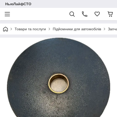
НьюЛайфСТО
Товари та послуги
Підйомники для автомобілів
Запч