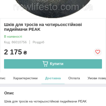
Шків для тросів на чотирьохстійкові
пидиймачи PEAK
В наявності
Код: 86010756
Роздріб
2 175
₴
Купити
пис
Характеристики
Доставка
Оплата
Умови пове
Опис
Шків для тросів на чотирьохстійкові пидиймачи PEAK