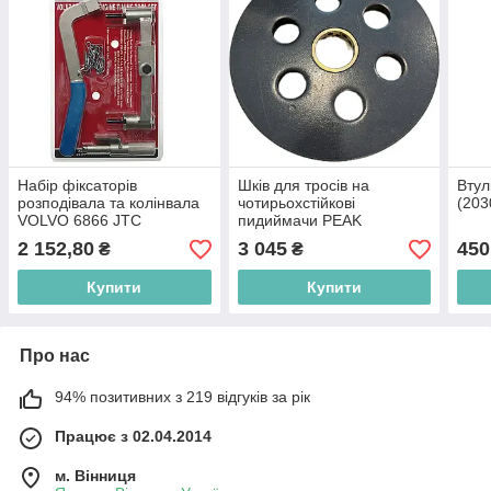
Набір фіксаторів
Шків для тросів на
Втул
розподівала та колінвала
чотирьохстійкові
(203
VOLVO 6866 JTC
пидиймачи PEAK
2 152,80
3 045
450
₴
₴
Купити
Купити
Про нас
94% позитивних з 219 відгуків за рік
Працює з 02.04.2014
м. Вінниця