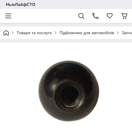
НьюЛайфСТО
Товари та послуги
Підйомники для автомобілів
Запч