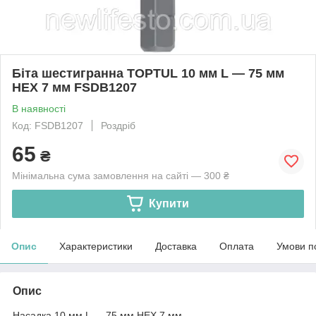
Біта шестигранна TOPTUL 10 мм L — 75 мм
HEX 7 мм FSDB1207
В наявності
Код: FSDB1207
Роздріб
65
₴
Мінімальна сума замовлення на сайті — 300 ₴
Купити
Опис
Характеристики
Доставка
Оплата
Умови п
Опис
Насадка 10 мм L — 75 мм HEX 7 мм