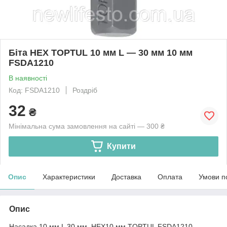
Біта HEX TOPTUL 10 мм L — 30 мм 10 мм
FSDA1210
В наявності
Код: FSDA1210
Роздріб
32
₴
Мінімальна сума замовлення на сайті — 300 ₴
Купити
Опис
Характеристики
Доставка
Оплата
Умови п
Опис
Насадка 10 мм L 30 мм HEX10 мм TOPTUL FSDA1210.