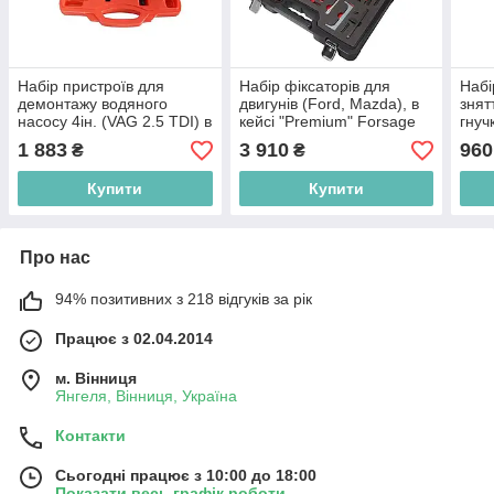
Набір пристроїв для
Набір фіксаторів для
Набі
демонтажу водяного
двигунів (Ford, Mazda), в
знят
насосу 4ін. (VAG 2.5 TDI) в
кейсі "Premium" Forsage
гнуч
кейсі Forsage F-04A4022
F-922G2D(F-04A2050D)
реме
1 883
3 910
960
₴
₴
кей
902
Купити
Купити
Про нас
94% позитивних з 218 відгуків за рік
Працює з 02.04.2014
м. Вінниця
Янгеля, Вінниця, Україна
Контакти
Сьогодні працює з 10:00 до 18:00
Показати весь графік роботи