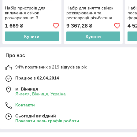
Набір пристроїв для
Набір для зняття свічок
Набі
вилучення свічок
розжарювання та
поса
розжарювання 3
реставрації різьблення
форс
предмети, в кейсі
1 669
9 367,28
4 5
₴
₴
ROCKFORCE RF-903G16
Купити
Купити
Про нас
94% позитивних з 219 відгуків за рік
Працює з 02.04.2014
м. Вінниця
Янгеля, Вінниця, Україна
Контакти
Сьогодні вихідний
Показати весь графік роботи