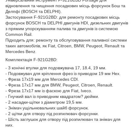
відновлення та чищення посадкових місць форсунок Бош та
Делпфі (BOSCH та DELPHI).
Застосування F-921G2BD: для ремонту посадкових місць
форсунок BOSCH та DELPHI двигунів HDI, дизельних двигунів
з прямим упорскуванням палива та двигунів із системою
Common Rail.
Підходить для: ремонту та обслуговування паливної системи
таких автомобілів, як Fiat, Citroen, BMW, Peugeot, Renault та
Mercedes Benz.
Комплектація F-921G2BD:
- 3 конічні втулки для подовжувача 17, 18.4, 19 мм.
- Подовжувач для кріплення фрез із приводом 19 мм Hex.
- Фреза 17х19 мм для Mercedes CDI.
- Фреза 17x17 мм для BMW, Peugeot, Citroen, Renault.
- Фреза 17x17 мм із фаскою для Fiat, Iveco.
- Гнучкий вал із приводним квадратом? дюйми.
- 2 насадки-щітки з діаметром 19,5 мм.
- Знімач ущільнювальних шайб форсунок.
- 2 щітки для отвору під розпилювач форсунки.
- Шість заглушок для отвору під розпилювач та знімач для
них.