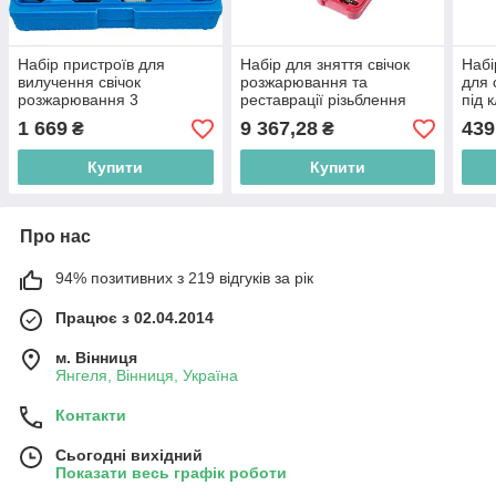
Набір пристроїв для
Набір для зняття свічок
Набі
вилучення свічок
розжарювання та
для 
розжарювання 3
реставрації різьблення
під 
предмети, в кейсі
1 669
9 367,28
439
₴
₴
ROCKFORCE RF-903G16
Купити
Купити
Про нас
94% позитивних з 219 відгуків за рік
Працює з 02.04.2014
м. Вінниця
Янгеля, Вінниця, Україна
Контакти
Сьогодні вихідний
Показати весь графік роботи