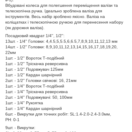
Вбудовані колеса для полегшення переміщення валізи та
телескопічна ручка. Ідеально зроблена валіза для
інструментів. Весь набір зроблено якісно. Валіза на
коліщатках і телескопічною ручкою для перенесення набору
(як дорожня валіза).
Посадковий квадрат 1/4'', 1/2'':
13шт. - 1/4'' Головки: 4,4.5,5,5.5,6,6.5,7,8,9,10,11,12,13 мм
14шт. - 1/2'' Головки: 8,9,10,11,12,13,14,15,16,17,18,19,20,
22мм
1шт. - 1/2'' Вороток Т-подібний
1шт. - 1/2'' Тріскачка реверсивна
1шт. - 1/2'' Подовжувач 125мм
1шт. - 1/2'' Кардан шарнірний
2шт. - 1/2'' Головки свічкові: 16, 21мм
1шт. - 1/4'' Вороток Т-подібний
1шт. - 1/4'' Тріскачка реверсивна
2шт. - 1/4'' Подовжувачі: 50, 100мм
1шт. - 1/4'' Рукоятка
1шт. - 1/4'' Кардан шарнірний
6шт. - Викрутки для точних робіт: SL:1.4-2.0-2.4-3.0мм,
PH: 0-1
9шт. - Викрутки: