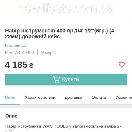
Набір інструментів 400 пр,1/4''1/2''(6гр.) (4-
22мм).дорожній кейс
В наявності
Код: WT-40400
Роздріб
4 185
₴
Купити
Опис
Характеристики
Доставка
Оплата
Умови п
Опис
Набір інструментів WMC TOOLS у валізі (мобільна валіза 2-
в-1).