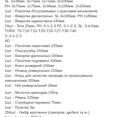
SL: 6x38мм, 3x75мм, 5x75мм, 6x100мм
PH: 0x75мм, 1x75мм, 2x38мм, 2x100мм, 2x150мм
1шт. - Рукоятка-бітоутримувач з храповим механізмом
2шт. - Викрутки діелектричні: SL.4x100мм, PH.1x80мм
1шт. - Викрутка індикаторна 140мм
24шт. - Біти 25мм: PH: 0-1-2-3 PZ: 0-1-2-3, SL: 3-4-5мм
TORX: T9-T10-T15-T20-T25-T27-T30-T40
S: 0-1-2-3
AD
1шт. - Пасатижі переставні 225мм
1шт. - Плоскогубці 150мм
1шт. - Бокорізи діагональні 150мм
1шт. - Пасатижі подовжені 150мм
1шт. - Ключ розвідний 150мм
1шт. - Ножиці універсальні 210мм
1шт. - Кліщі для зачистки проводів та запресування
наконечників 200мм
1шт. - Ніж універсальний 18мм
1шт. - Молоток-цвяходер 230гр.
1шт. - Рівень 225мм
2шт. - Струбцини пружинні 75мм
1шт. - Рулетка 3м
256шт. - Набір кріплення (саморізи, дюбелі та ін.)