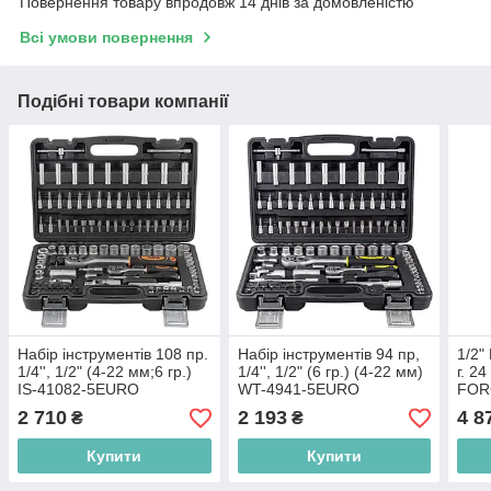
Повернення товару впродовж 14 днів за домовленістю
Всі умови повернення
Подібні товари компанії
Набір інструментів 108 пр.
Набір інструментів 94 пр,
1/2"
1/4'', 1/2" (4-22 мм;6 гр.)
1/4'', 1/2" (6 гр.) (4-22 мм)
г. 2
IS-41082-5EURO
WT-4941-5EURO
FOR
2 710
2 193
4 8
₴
₴
Купити
Купити