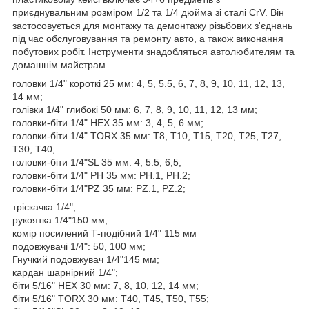
приєднувальним розміром 1/2 та 1/4 дюйма зі сталі CrV. Він
застосовується для монтажу та демонтажу різьбових з'єднань
під час обслуговування та ремонту авто, а також виконання
побутових робіт. Інструменти знадобляться автолюбителям та
домашнім майстрам.
головки 1/4" короткі 25 мм: 4, 5, 5.5, 6, 7, 8, 9, 10, 11, 12, 13,
14 мм;
голівки 1/4" глибокі 50 мм: 6, 7, 8, 9, 10, 11, 12, 13 мм;
головки-біти 1/4" HEX 35 мм: 3, 4, 5, 6 мм;
головки-біти 1/4" TORX 35 мм: T8, T10, T15, T20, T25, T27,
T30, Т40;
головки-біти 1/4"SL 35 мм: 4, 5.5, 6,5;
головки-біти 1/4" РН 35 мм: РН.1, РН.2;
головки-біти 1/4"PZ 35 мм: PZ.1, PZ.2;
тріскачка 1/4";
рукоятка 1/4"150 мм;
комір посилений Т-подібний 1/4" 115 мм
подовжувачі 1/4": 50, 100 мм;
Гнучкий подовжувач 1/4"145 мм;
кардан шарнірний 1/4";
біти 5/16" HEX 30 мм: 7, 8, 10, 12, 14 мм;
біти 5/16" TORX 30 мм: Т40, Т45, Т50, Т55;