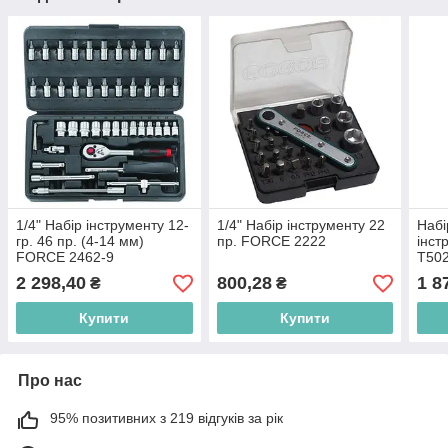
1/4" Набір інструменту 12-
1/4" Набір інструменту 22
Набі
гр. 46 пр. (4-14 мм)
пр. FORCE 2222
інст
FORCE 2462-9
T50
2 298,40
800,28
1 8
₴
₴
Купити
Купити
Про нас
95% позитивних з 219 відгуків за рік