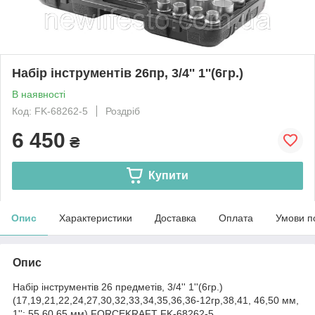
Набір інструментів 26пр, 3/4'' 1''(6гр.)
В наявності
Код: FK-68262-5
Роздріб
6 450
₴
Купити
Опис
Характеристики
Доставка
Оплата
Умови п
Опис
Набір інструментів 26 предметів, 3/4'' 1''(6гр.)
(17,19,21,22,24,27,30,32,33,34,35,36,36-12гр,38,41, 46,50 мм,
1'': 55,60,65 мм) FORCEKRAFT FK-68262-5