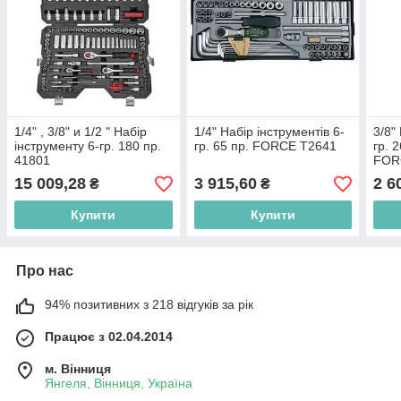
1/4" , 3/8" и 1/2 " Набір
1/4" Набір інструментів 6-
3/8"
інструменту 6-гр. 180 пр.
гр. 65 пр. FORCE T2641
гр. 
41801
FOR
15 009,28
3 915,60
2 6
₴
₴
Купити
Купити
Про нас
94% позитивних з 218 відгуків за рік
Працює з 02.04.2014
м. Вінниця
Янгеля, Вінниця, Україна