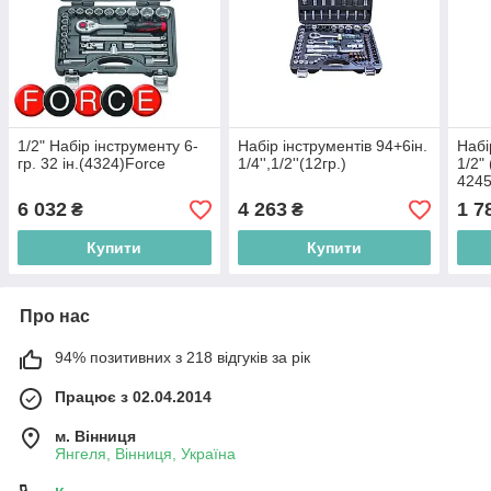
1/2" Набір інструменту 6-
Набір інструментів 94+6ін.
Набі
гр. 32 ін.(4324)Force
1/4'',1/2''(12гр.)
1/2"
424
6 032
4 263
1 7
₴
₴
Купити
Купити
Про нас
94% позитивних з 218 відгуків за рік
Працює з 02.04.2014
м. Вінниця
Янгеля, Вінниця, Україна