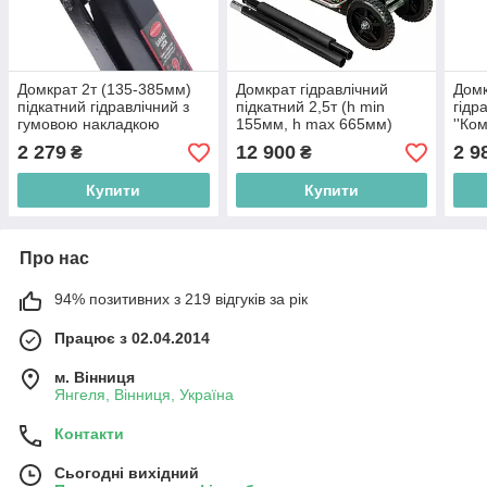
Домкрат 2т (135-385мм)
Домкрат гідравлічний
Домк
підкатний гідравлічний з
підкатний 2,5т (h min
гідр
гумовою накладкою
155мм, h max 665мм)
''Ком
ROCKFORCE RF-T830023
2 279
12 900
2 9
₴
₴
Купити
Купити
Про нас
94% позитивних з 219 відгуків за рік
Працює з 02.04.2014
м. Вінниця
Янгеля, Вінниця, Україна
Контакти
Сьогодні вихідний