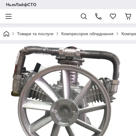
НьюЛайфСТО
Товари та послуги
Компресорне обладнання
Компре