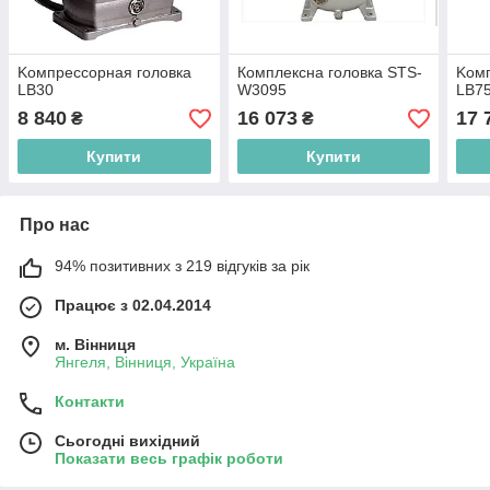
Koмпpeccopнaя гoлoвкa
Комплексна головка STS-
Koмп
LB30
W3095
LB7
8 840
16 073
17 
₴
₴
Купити
Купити
Про нас
94% позитивних з 219 відгуків за рік
Працює з 02.04.2014
м. Вінниця
Янгеля, Вінниця, Україна
Контакти
Сьогодні вихідний
Показати весь графік роботи