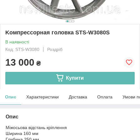
Koмпpeccopнaя гoлoвкa STS-W3080S
В наявності
Код: STS-W3080
Роздріб
13 000
₴
Купити
Опис
Характеристики
Доставка
Оплата
Умови п
Опис
Міжосьова відстань кріплення
Ширина 160 мм
Глибина 250 мм