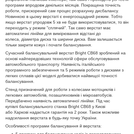
програми впродовж декількох місяців. Покращена точність
роботи, прискорений сам процес розрахунку дисбалансу.
Новинкою в цьому верстаті є енергоощадний режим. Тобто
якщо верстат упродовж 5 хв не буде використовуватися, то він
переходить у режим "сплячий". Так само верстат має
автоматичні лінійки для вимірювання відстані до
колеса, діаметра диска та ширини диска. Вам залишається
тільки закрити кожух і почати балансування.
Сучасний балансувальний верстат Bright CB68 зроблений на
основі найпередовіших технологій сфери обслуговування
автомобільного транспорту. Наявність італійського
програмного забезпечення та 5 режимів роботи з дисками з
легких сплавів цієї моделі добиватися найвищої точності
балансування.
Стенд призначений для роботи з колесами мотоциклів і
легкових автомобілів, позашляховиків і мікроавтобусів.
Передбачено наявність автоматичної лінійки. Під час
купівлі балансувального станка Bright CB68 у Києві
або Харкові надається гарантія на 2 роки. Також можливе
надсилання верстата в будь-яку точку України.
Особливості програми балансування й верстата:
5 програм для балансування коліс із легкосплавними