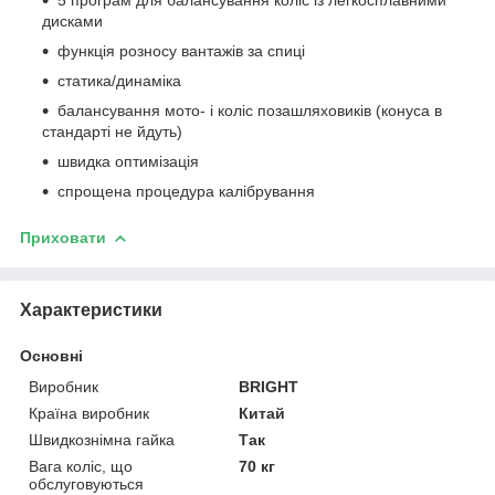
дисками
функція розносу вантажів за спиці
статика/динаміка
балансування мото- і коліс позашляховиків (конуса в
стандарті не йдуть)
швидка оптимізація
спрощена процедура калібрування
Приховати
Характеристики
Основні
Виробник
BRIGHT
Країна виробник
Китай
Швидкознімна гайка
Так
Вага коліс, що
70 кг
обслуговуються