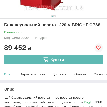
Балансувальний верстат 220 V BRIGHT CB68
В наявності
Код: CB68 220V
Роздріб
89 452
₴
Купити
Опис
Характеристики
Доставка
Оплата
Умови п
Опис
Цей балансувальний верстат — це верстат нового
покоління, програмне забезпечення для верстата
Bright
CB68
розробляли італійські інженери, там само і проходять усі тести