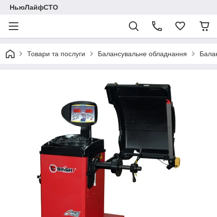
НьюЛайфСТО
Товари та послуги
Балансувальне обладнання
Балан