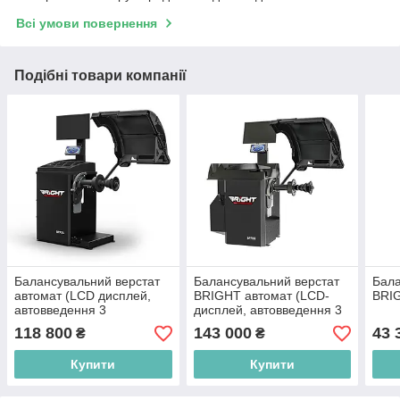
Всі умови повернення
Подібні товари компанії
Балансувальний верстат
Балансувальний верстат
Бала
автомат (LCD дисплей,
BRIGHT автомат (LCD-
BRI
автовведення 3
дисплей, автовведення 3
параметрів колеса)
параметрів колеса) CB76S
118 800
143 000
43 
₴
₴
BRIGHT CB75S 220V
220V
Купити
Купити