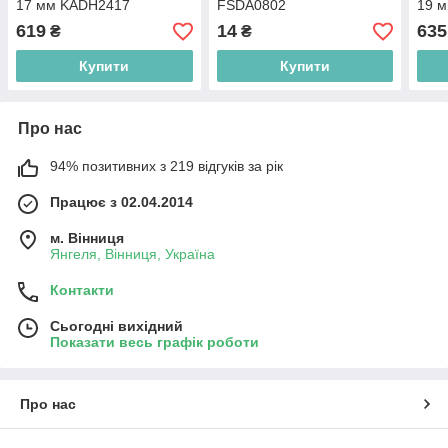
17 мм KADH2417
FSDA0802
19 
619
14
635
₴
₴
Купити
Купити
Про нас
94% позитивних з 219 відгуків за рік
Працює з 02.04.2014
м. Вінниця
Янгеля, Вінниця, Україна
Контакти
Сьогодні вихідний
Показати весь графік роботи
Про нас