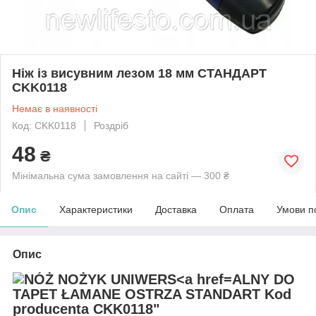
Ніж із висувним лезом 18 мм СТАНДАРТ
CKK0118
Немає в наявності
Код: CKK0118
Роздріб
48
₴
Мінімальна сума замовлення на сайті — 300 ₴
Опис
Характеристики
Доставка
Оплата
Умови п
Опис
ALNY DO
TAPET ŁAMANE OSTRZA STANDART Kod
producenta CKK0118"