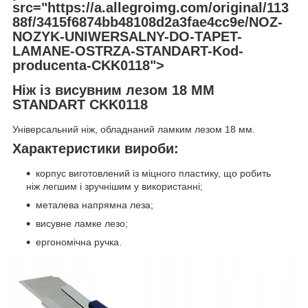
src="https://a.allegroimg.com/original/113
88f/3415f6874bb48108d2a3fae4cc9e/NOZ-
NOZYK-UNIWERSALNY-DO-TAPET-
LAMANE-OSTRZA-STANDART-Kod-
producenta-CKK0118">
Ніж із висувним лезом 18 ММ
STANDART CKK0118
Універсальний ніж, обладнаний ламким лезом 18 мм.
Характеристики вироби:
корпус виготовлений із міцного пластику, що робить
ніж легшим і зручнішим у використанні;
металева напрямна леза;
висувне ламке лезо;
ергономічна ручка.