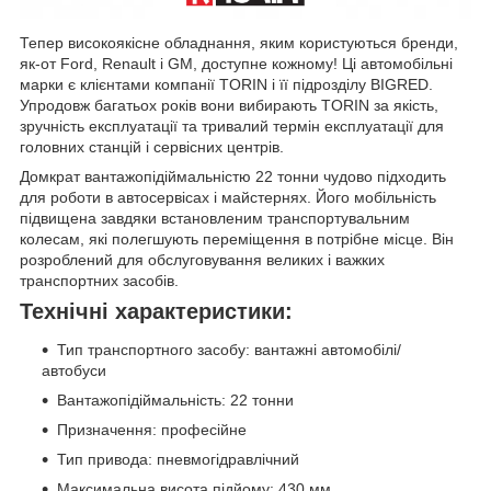
Тепер високоякісне обладнання, яким користуються бренди,
як-от Ford, Renault і GM, доступне кожному! Ці автомобільні
марки є клієнтами компанії TORIN і її підрозділу BIGRED.
Упродовж багатьох років вони вибирають TORIN за якість,
зручність експлуатації та тривалий термін експлуатації для
головних станцій і сервісних центрів.
Домкрат вантажопідіймальністю 22 тонни чудово підходить
для роботи в автосервісах і майстернях. Його мобільність
підвищена завдяки встановленим транспортувальним
колесам, які полегшують переміщення в потрібне місце. Він
розроблений для обслуговування великих і важких
транспортних засобів.
Технічні характеристики:
Тип транспортного засобу: вантажні автомобілі/
автобуси
Вантажопідіймальність: 22 тонни
Призначення: професійне
Тип привода: пневмогідравлічний
Максимальна висота підйому: 430 мм