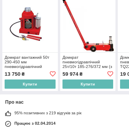
Домкрат вантажний 50т
Домкрат
Дом
290-450 мм
пневмогідравлічний
пнев
пневмогідравлічний
25т/10т 185-276/372 мм (з
TQ2
TORIN TRQ50002
доп вставками 492) TORIN
13 750
59 974
19 
₴
₴
TRA25-2A
Купити
Купити
Про нас
95% позитивних з 219 відгуків за рік
Працює з 02.04.2014