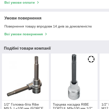
Всі умови оплати
Умови повернення
Повернення товару впродовж 14 днів за домовленістю
Всі умови повернення
Подібні товари компанії
1/2" Головка-біта Ribe
Торцева насадка RIBE
1/2"
М9.5, L=100 мм (FORCE
TOPTUL M9x100 мм 1/2"
М12 