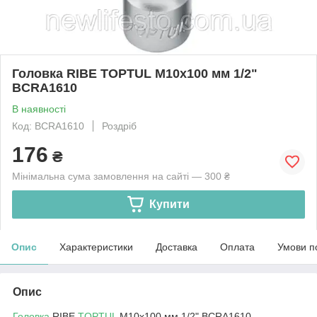
Головка RIBE TOPTUL M10x100 мм 1/2"
BCRA1610
В наявності
Код: BCRA1610
Роздріб
176
₴
Мінімальна сума замовлення на сайті — 300 ₴
Купити
Опис
Характеристики
Доставка
Оплата
Умови п
Опис
Головка
RIBE
TOPTUL
M10x100 мм 1/2" BCRA1610