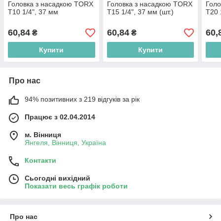
Головка з насадкою TORX
Головка з насадкою TORX
Голо
T10 1/4", 37 мм
T15 1/4", 37 мм (шт.)
T20 
60,84
60,84
60,
₴
₴
Купити
Купити
Про нас
94% позитивних з 219 відгуків за рік
Працює з 02.04.2014
м. Вінниця
Янгеля, Вінниця, Україна
Контакти
Сьогодні вихідний
Показати весь графік роботи
Про нас